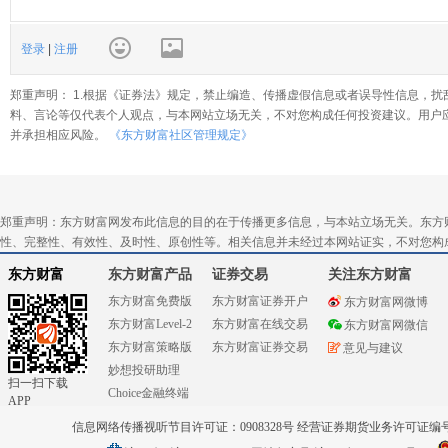
登录
|
注册
郑重声明： 1.根据《证券法》规定，禁止编造、传播虚假信息或者误导性信息，扰
料、言论等仅代表个人观点，与本网站立场无关，不对您构成任何投资建议。用户
并承担相应风险。
《东方财富社区管理规定》
郑重声明：东方财富网发布此信息的目的在于传播更多信息，与本站立场无关。东方
性、完整性、有效性、及时性、原创性等。相关信息并未经过本网站证实，不对您构
东方财富
东方财富产品
证券交易
关注东方财富
东方财富免费版
东方财富证券开户
东方财富网微博
东方财富Level-2
东方财富在线交易
东方财富网微信
东方财富策略版
东方财富证券交易
意见与建议
妙想投研助理
扫一扫下载
Choice金融终端
APP
信息网络传播视听节目许可证：0908328号 经营证券期货业务许可证编号：91310