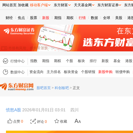
网站首页
加收藏
移动客户端
东方财富
天天基金网
东方财富证券
东方
财经
焦点
股票
新股
期指
期权
行情
数据
全球
美股
港
指数
期指
期权
个股
板块
排行
新股
基金
港股
行情中心
资金流向
主力排名
板块资金
个股研报
新股申购
转债申购
数据中心
股吧首页
>
科创板吧
>
正文
愤怒A股
2026年01月01日 03:01
四川
点赞
0
收藏
评论
0