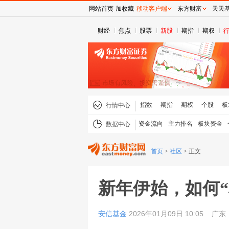
网站首页
加收藏
移动客户端
东方财富
天天
财经
焦点
股票
新股
期指
期权
指数
期指
期权
个股
板
行情中心
资金流向
主力排名
板块资金
数据中心
首页
>
社区
>
正文
新年伊始，如何
安信基金
2026年01月09日 10:05
广东