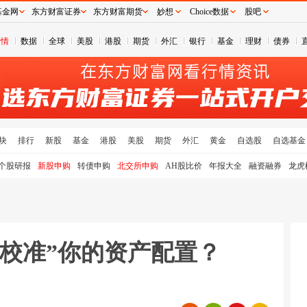
基金网
东方财富证券
东方财富期货
妙想
Choice数据
股吧
行情
数据
全球
美股
港股
期货
外汇
银行
基金
理财
债券
块
排行
新股
基金
港股
美股
期货
外汇
黄金
自选股
自选基金
个股研报
新股申购
转债申购
北交所申购
AH股比价
年报大全
融资融券
龙虎
“校准”你的资产配置？