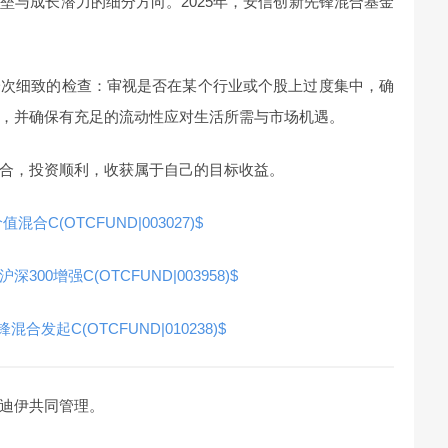
垒与成长潜力的细分方向。2025年，安信创新先锋混合基金
一次细致的检查：审视是否在某个行业或个股上过度集中，确
，并确保有充足的流动性应对生活所需与市场机遇。
合，投资顺利，收获属于自己的目标收益。
混合C(OTCFUND|003027)$
300增强C(OTCFUND|003958)$
合发起C(OTCFUND|010238)$
迪伊共同管理。