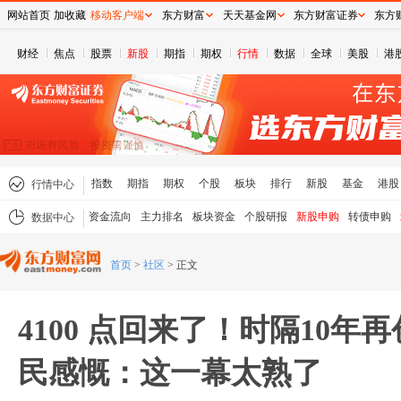
网站首页
加收藏
移动客户端
东方财富
天天基金网
东方财富证券
东方
财经
焦点
股票
新股
期指
期权
行情
数据
全球
美股
港
指数
期指
期权
个股
板块
排行
新股
基金
港股
行情中心
资金流向
主力排名
板块资金
个股研报
新股申购
转债申购
数据中心
首页
>
社区
>
正文
4100 点回来了！时隔10年
民感慨：这一幕太熟了