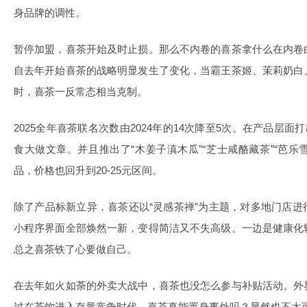
身品牌的调性。
暂停加盟，喜茶开始及时止损。那么不内卷的喜茶拿什么在内卷
自去年开始喜茶的战略明显发生了变化，当霸王茶姬、茉莉奶白
时，喜茶一反常态相当克制。
2025全年喜茶联名次数由2024年的14次降至5次。在产品层面
食大做文章。并且推出了“木姜子滇木瓜”“芝士咸酪藏茶”“芭乐
品，价格也回升到20-25元区间。
除了产品标新立异，喜茶还以“灵感茶禅”为主题，对多地门店
小程序界面全部焕然一新，变得简洁又不失高级。一边是健康化
总之喜茶铁了心要做自己。
在去年如火如荼的外卖大战中，喜茶也没怎么参与补贴活动。外
过在茶饮进入存量竞争时代，喜茶真能置身事外吗？显然也不太