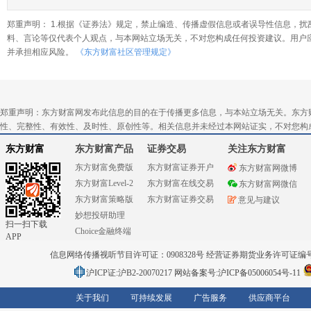
郑重声明： 1.根据《证券法》规定，禁止编造、传播虚假信息或者误导性信息，扰
料、言论等仅代表个人观点，与本网站立场无关，不对您构成任何投资建议。用户
并承担相应风险。
《东方财富社区管理规定》
郑重声明：东方财富网发布此信息的目的在于传播更多信息，与本站立场无关。东方
性、完整性、有效性、及时性、原创性等。相关信息并未经过本网站证实，不对您构
东方财富
东方财富产品
证券交易
关注东方财富
东方财富免费版
东方财富证券开户
东方财富网微博
东方财富Level-2
东方财富在线交易
东方财富网微信
东方财富策略版
东方财富证券交易
意见与建议
妙想投研助理
扫一扫下载
Choice金融终端
APP
信息网络传播视听节目许可证：0908328号 经营证券期货业务许可证编号：91310
沪ICP证:沪B2-20070217
网站备案号:沪ICP备05006054号-11
关于我们
可持续发展
广告服务
供应商平台