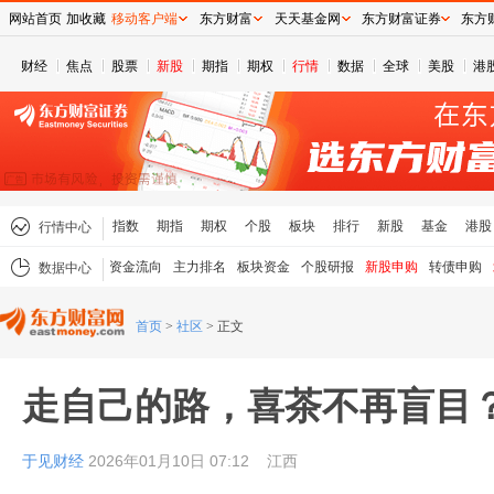
网站首页
加收藏
移动客户端
东方财富
天天基金网
东方财富证券
东方
财经
焦点
股票
新股
期指
期权
行情
数据
全球
美股
港
指数
期指
期权
个股
板块
排行
新股
基金
港股
行情中心
资金流向
主力排名
板块资金
个股研报
新股申购
转债申购
数据中心
首页
>
社区
>
正文
走自己的路，喜茶不再盲目
于见财经
2026年01月10日 07:12
江西