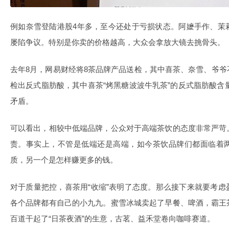
例如奈雪登陆港股4年多，至今还处于亏损状态。阿嬷手作、茉
屡陷争议。特别是你卖的价格越高，大众会拿放大镜去挑骨头。
去年8月，网易财经将8茶品牌产品送检，其中喜茶、奈雪、爷
检出反式脂肪酸，其中喜茶“烤黑糖波波牛乳茶”的反式脂肪酸含量
矛盾。
可以看出，相较中低端品牌，公众对于高端茶饮的态度非常严苛
责。事实上，不管是低端还是高端，如今茶饮品牌们都面临着
质，另一个是怎样赚更多的钱。
对于质量把控，喜茶用“收缩”表明了态度。那么接下来就要考
各个品牌都有自己的小九九。蜜雪冰城卖起了早餐、啤酒，霸王
百道干起了“日茶夜酒”的生意，古茗、益禾堂卷向咖啡赛道。