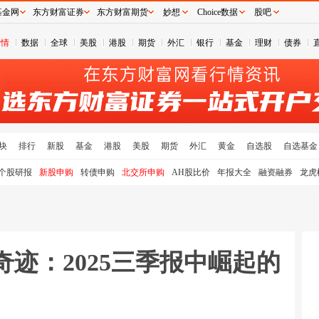
基金网
东方财富证券
东方财富期货
妙想
Choice数据
股吧
行情
数据
全球
美股
港股
期货
外汇
银行
基金
理财
债券
块
排行
新股
基金
港股
美股
期货
外汇
黄金
自选股
自选基金
个股研报
新股申购
转债申购
北交所申购
AH股比价
年报大全
融资融券
龙虎
奇迹：2025三季报中崛起的