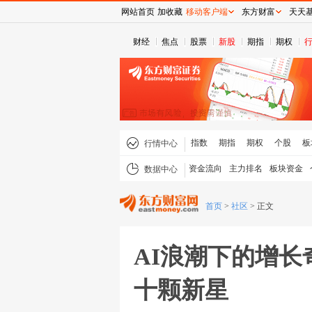
网站首页
加收藏
移动客户端
东方财富
天天
财经
焦点
股票
新股
期指
期权
指数
期指
期权
个股
板
行情中心
资金流向
主力排名
板块资金
数据中心
首页
>
社区
>
正文
AI浪潮下的增长
十颗新星