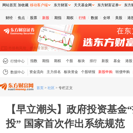
网站首页
加收藏
移动客户端
东方财富
天天基金网
东方财富证券
东方
财经
焦点
股票
新股
期指
期权
行情
数据
全球
美股
港
指数
期指
期权
个股
板块
排行
新股
基金
港股
行情中心
资金流向
主力排名
板块资金
个股研报
新股申购
转债申购
数据中心
首页
>
社区
>
专栏正文
【早立潮头】政府投资基金“
投” 国家首次作出系统规范