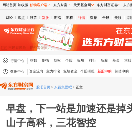
网站首页
加收藏
移动客户端
东方财富
天天基金网
东方财富证券
东方
财经
焦点
股票
新股
期指
期权
行情
数据
全球
美股
港
指数
期指
期权
个股
板块
排行
新股
基金
港股
行情中心
资金流向
主力排名
板块资金
个股研报
新股申购
转债申购
数据中心
股吧首页
>
东百集团吧
>
正文
早盘，下一站是加速还是掉
山子高科，三花智控