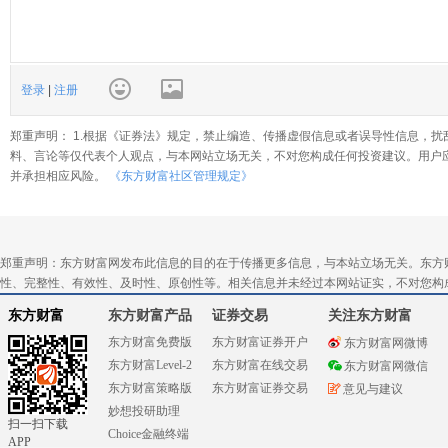
登录
|
注册
郑重声明： 1.根据《证券法》规定，禁止编造、传播虚假信息或者误导性信息，扰
料、言论等仅代表个人观点，与本网站立场无关，不对您构成任何投资建议。用户
并承担相应风险。
《东方财富社区管理规定》
郑重声明：东方财富网发布此信息的目的在于传播更多信息，与本站立场无关。东方
性、完整性、有效性、及时性、原创性等。相关信息并未经过本网站证实，不对您构
东方财富
东方财富产品
证券交易
关注东方财富
东方财富免费版
东方财富证券开户
东方财富网微博
东方财富Level-2
东方财富在线交易
东方财富网微信
东方财富策略版
东方财富证券交易
意见与建议
妙想投研助理
扫一扫下载
Choice金融终端
APP