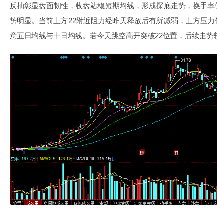
反抽彰显盘面韧性，收盘站稳短期均线，形成探底走势，换手率
势明显。当前上方22附近阻力经昨天释放后有所减弱，上方压力
意五日均线与十日均线。若今天跳空高开突破22位置，后续走势