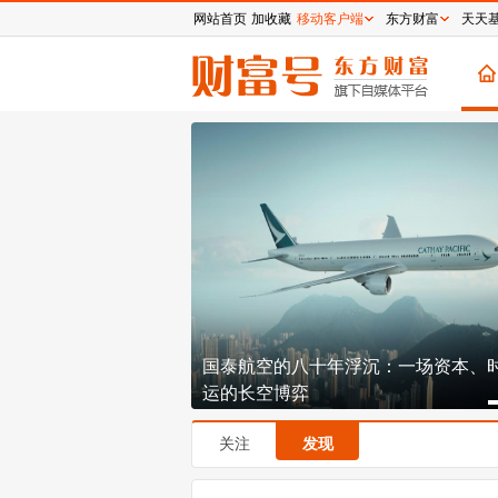
网站首页
加收藏
移动客户端
东方财富
天天
板的爱丽家居跨界造芯
国泰航空的八十年浮沉：一场资本、
运的长空博弈
关注
发现