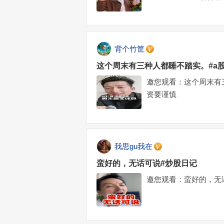
背个竹筐
这个周末有三种人都睡不踏实。#a
邀您观看：这个周末有
资要谨慎
我思gu我在
蛮好的，无话可说#炒股日记
邀您观看：蛮好的，无