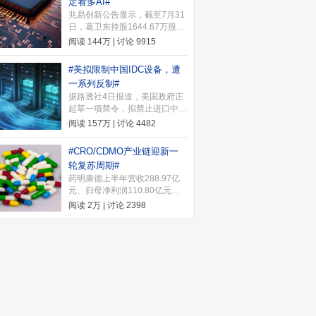
定看多AI#
一）开始打新，希望股友们都能
兆易创新公告显示，截至7月31
中签。快来许愿池许下你的愿望
日，葛卫东持股1644.67万股，
~ 下一个中签的就是你>>
较一季度末增持18.51万股；其
阅读
144万
| 讨论
9915
妻王萍持股859.99万股，增持
102.67万股。葛卫东近期发文
#美拟限制中国IDC设备，遭
坚定看多AI，表示"我是相信没
一系列反制#
结束的"。
据路透社4日报道，美国政府正
起草一项禁令，拟禁止进口中国
新型号的数据中心组件，以保护
阅读
157万
| 讨论
4482
支撑人工智能(AI)发展的关键基
础设施。2026年8月5日，中国
#CRO/CDMO产业链迎新一
商务部针对美国联邦通信委员会
轮复苏周期#
（FCC）和美国国土安全部
药明康德上半年营收288.97亿
（DHS）近期采取的一系列涉
元、归母净利润110.80亿元首
华消极措施，宣布实施多项反制
破百亿，将2026年整体收入指
行动。
阅读
2万
| 讨论
2398
引上调至585亿至605亿元。机
构指出，海内外需求共振推动
CRO/CDMO产业链进入新一轮
复苏周期。