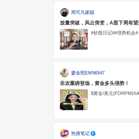
周可凡家园
放量突破，风云突变，A股下周有望
#炒股日记##强势机会#
廖金熙EM96547
非农重磅登场，黄金多头强势！
$黄金/美元(FORPM|XA
热搜笔记