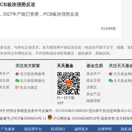
PCB板块强势反攻
2027年产能已售罄，PCB板块强势反攻
41分钟前
多信息，与本站立场无关。东方财富网不保证该信息（包括但不限于文字、视频、音
并未经过本网站证实，不对您构成任何投资建议，据此操作，风险自担。
关注东方财富
天天基金
基金交易
关注天天基
券开户
基金开户
东方财富网微博
天天基金网
线交易
基金交易
东方财富网微信
天天基金网
券交易
活期宝
意见与建议
基金产品
扫一扫下载
稳健理财
APP
 经营证券期货业务许可证编号：913101046312860336 违法和不良信息举报:021-612
案号:沪ICP备05006054号-11
沪公网安备 31010402000120号
版权所有:东方财富
广告服务
供应商平台
联系我们
诚聘英才
法律声明
隐私保