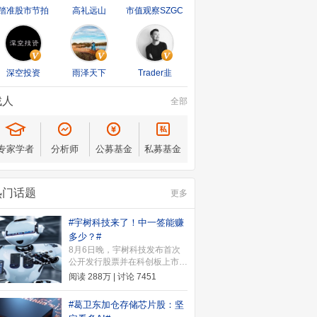
踏准股市节拍
高礼远山
市值观察SZGC
深空投资
雨泽天下
Trader韭
找人
全部
专家学者
分析师
公募基金
私募基金
热门话题
更多
#宇树科技来了！中一签能赚
多少？#
8月6日晚，宇树科技发布首次
公开发行股票并在科创板上市发
行公告。公告显示，本次发行价
阅读
288万
| 讨论
7451
格为150.80元/股，本次发行价
格确定后，宇树科技上市时市值
#葛卫东加仓存储芯片股：坚
约为609.93亿元。8月10日（周