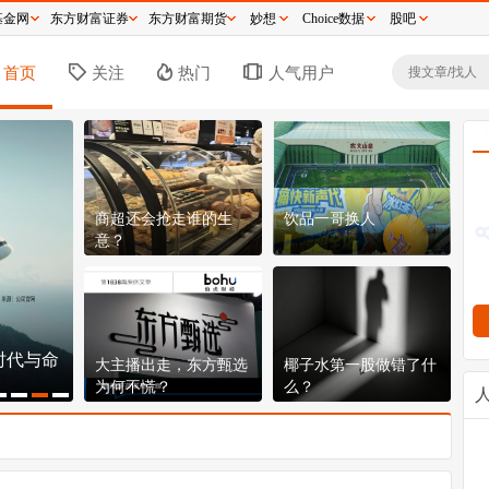
基金网
东方财富证券
东方财富期货
妙想
Choice数据
股吧
首页
关注
热门
人气用户
商超还会抢走谁的生
饮品一哥换人
意？
时代与命
逼近历史新高，分红超2300亿：这台水电印
段
大主播出走，东方甄选
椰子水第一股做错了什
钞机到底有多猛？
非
为何不慌？
么？