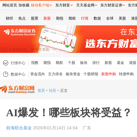
网站首页
加收藏
移动客户端
东方财富
天天基金网
东方财富证券
东方
财经
焦点
股票
新股
期指
期权
行情
数据
全球
美股
港
指数
期指
期权
个股
板块
排行
新股
基金
港股
行情中心
资金流向
主力排名
板块资金
个股研报
新股申购
转债申购
数据中心
首页
>
社区
>
正文
AI爆发！哪些板块将受益？
前海联合基金
2026年01月14日 14:04
广东