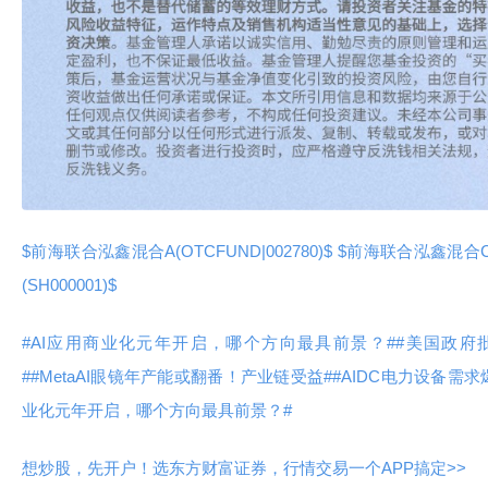
$前海联合泓鑫混合A(OTCFUND|002780)$
$前海联合泓鑫混合C(O
(SH000001)$
#AI应用商业化元年开启，哪个方向最具前景？#
#美国政府
#
#MetaAI眼镜年产能或翻番！产业链受益#
#AIDC电力设备需
业化元年开启，哪个方向最具前景？#
想炒股，先开户！选东方财富证券，行情交易一个APP搞定>>