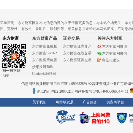
郑重声明：东方财富网发布此信息的目的在于传播更多信息，与本站立场无关。东方
性、完整性、有效性、及时性、原创性等。相关信息并未经过本网站证实，不对您构
东方财富
东方财富产品
证券交易
关注东方财富
东方财富免费版
东方财富证券开户
东方财富网微博
东方财富Level-2
东方财富在线交易
东方财富网微信
东方财富策略版
东方财富证券交易
意见与建议
妙想投研助理
扫一扫下载
Choice金融终端
APP
信息网络传播视听节目许可证：0908328号 经营证券期货业务许可证编号：91310
沪ICP证:沪B2-20070217
网站备案号:沪ICP备05006054号-11
关于我们
可持续发展
广告服务
供应商平台