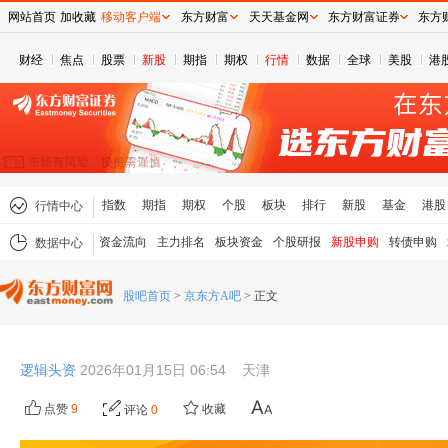
网站首页
加收藏
移动客户端
东方财富
天天基金网
东方财富证券
东方
财经
焦点
股票
新股
期指
期权
行情
数据
全球
美股
港
指数
期指
期权
个股
板块
排行
新股
基金
港股
行情中心
资金流向
主力排名
板块资金
个股研报
新股申购
转债申购
数据中心
股吧首页
>
京东方A吧
>
正文
逻辑头资
2026年01月15日 06:54
天津
点赞
9
收藏
评论
0