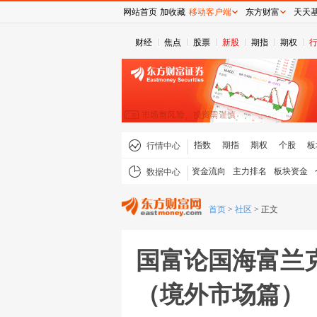
网站首页
加收藏
移动客户端
东方财富
天天
财经
焦点
股票
新股
期指
期权
指数
期指
期权
个股
板
行情中心
资金流向
主力排名
板块资金
数据中心
首页
>
社区
>
正文
国富论国海富兰克
（境外市场篇）