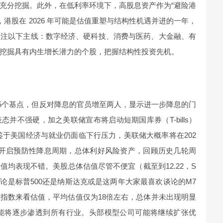
充分挖掘。此外，在低利率环境下，高股息资产作为“避险港
，港股在 2026 年可能是估值重塑与结构性机遇并进的一年，
关注以下主线：数字经济、硬科技、消费与医药、大金融、有
挖掘具有内生增长潜力的个股，把握结构性投资先机。
息25个基点，但反对降息的官员增至两人，显示进一步降息的门
并不强硬，加之美联储宣布将启动短期国库券（T-bills）
鉴于美国经济与就业仍面临下行压力，美联储大概率将在202
国开启预防性降息周期，总体利好风险资产，回顾历史几轮周
均表现不错。美股总体估值尽管不便宜（截至到12.22，S
但无论是标普500还是纳斯达克或是这两年大家最喜欢谈论的M7
指数来看估值，平均估值仅为18倍左右，总体并未出现明显
智能将逐步渗透到所有行业。头部模型公司可能将继续扩张优