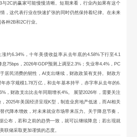
B与2C的赢家可能慢慢清晰。短期来看，行业内如果有这个
事情，这代表行业在快速扩张的同时仍然保持着纪律。在未来
到各种2B和2C行业。
年上涨约6.34%，十年美债收益率从去年底的4.58%下行至4.1
75bps，2026年GDP预测上调至2.3%；失业率4.4%，PC
自于居民消费的韧性，AI支出继续，财政政策有支持。财政方
财年赤字规模1.78万亿，和去年基本持平，赤字率从去年的6.
6%，财政支出比去年同期增长4%。 展望2026年，需要关注
险，2025年美国经济呈现K型，制造业房地产低迷，而AI相关
的替代降本增效，对未来就业市场带来压力。关于降息节奏，
数据公布，若和之前的趋势一致，就可以继续降息；若出现就
美联储采取更加谨慎的态度。