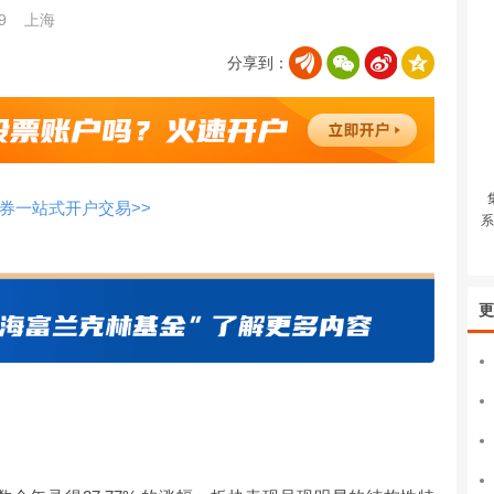
49
上海
分享到：
券一站式开户交易>>
系
更