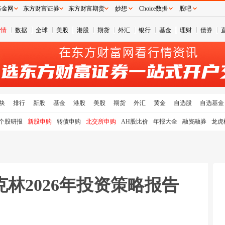
基金网
东方财富证券
东方财富期货
妙想
Choice数据
股吧
行情
数据
全球
美股
港股
期货
外汇
银行
基金
理财
债券
块
排行
新股
基金
港股
美股
期货
外汇
黄金
自选股
自选基金
个股研报
新股申购
转债申购
北交所申购
AH股比价
年报大全
融资融券
龙虎
林2026年投资策略报告