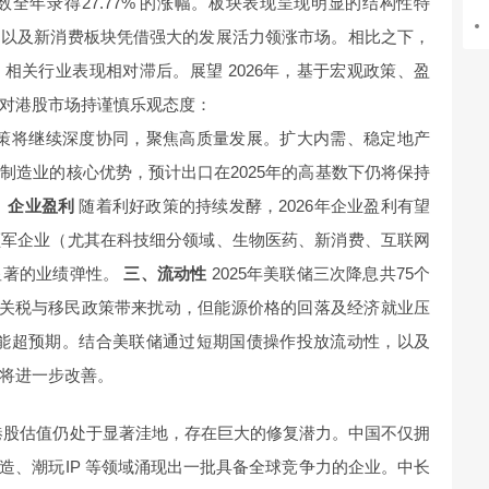
数全年录得27.77% 的涨幅。板块表现呈现明显的结构性特
、以及新消费板块凭借强大的发展活力领涨市场。相比之下，
相关行业表现相对滞后。展望 2026年，基于宏观政策、盈
对港股市场持谨慎乐观态度：
政策将继续深度协同，聚焦高质量发展。扩大内需、稳定地产
制造业的核心优势，预计出口在2025年的高基数下仍将保持
、企业盈利
随着利好政策的持续发酵，2026年企业盈利有望
领军企业（尤其在科技细分领域、生物医药、新消费、互联网
显著的业绩弹性。
三、流动性
2025年美联储三次降息共75个
%。尽管关税与移民政策带来扰动，但能源价格的回落及经济就业压
度可能超预期。结合美联储通过短期国债操作投放流动性，以及
将进一步改善。
港股估值仍处于显著洼地，存在巨大的修复潜力。中国不仅拥
、制造、潮玩IP 等领域涌现出一批具备全球竞争力的企业。中长