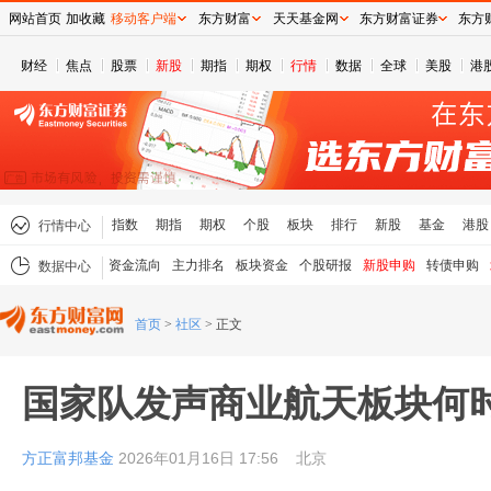
网站首页
加收藏
移动客户端
东方财富
天天基金网
东方财富证券
东方
财经
焦点
股票
新股
期指
期权
行情
数据
全球
美股
港
指数
期指
期权
个股
板块
排行
新股
基金
港股
行情中心
资金流向
主力排名
板块资金
个股研报
新股申购
转债申购
数据中心
首页
>
社区
>
正文
国家队发声商业航天板块何
方正富邦基金
2026年01月16日 17:56
北京