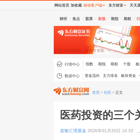
网站首页
加收藏
移动客户端
东方财富
天天
财经
焦点
股票
新股
期指
期权
指数
期指
期权
个股
板
行情中心
资金流向
主力排名
板块资金
数据中心
首页
>
社区
>
正文
医药投资的三个
农银汇理基金
2026年01月20日 14:33