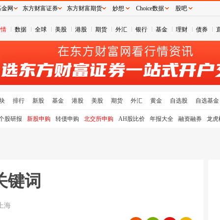
基金网
东方财富证券
东方财富期货
妙想
Choice数据
股吧
行情
数据
全球
美股
港股
期货
外汇
银行
基金
理财
债券
块
排行
新股
基金
港股
美股
期货
外汇
黄金
自选股
自选基金
个股研报
新股申购
转债申购
北交所申购
AH股比价
年报大全
融资融券
龙虎
关键词
上海