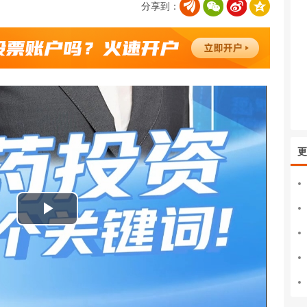
分享到：
更
播
放
视