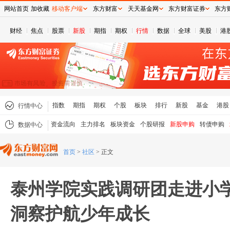
网站首页
加收藏
移动客户端
东方财富
天天基金网
东方财富证券
东方
财经
焦点
股票
新股
期指
期权
行情
数据
全球
美股
港
指数
期指
期权
个股
板块
排行
新股
基金
港股
行情中心
资金流向
主力排名
板块资金
个股研报
新股申购
转债申购
数据中心
首页
>
社区
>
正文
泰州学院实践调研团走进小
洞察护航少年成长