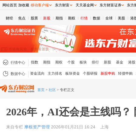
网站首页
加收藏
移动客户端
东方财富
天天基金网
东方财富证券
东方
财经
焦点
股票
新股
期指
期权
行情
数据
全球
美股
港
指数
期指
期权
个股
板块
排行
新股
基金
港股
行情中心
资金流向
主力排名
板块资金
个股研报
新股申购
转债申购
数据中心
首页
>
社区
>
专栏正文
2026年，AI还会是主线吗？
来自专栏
摩根资产管理
2026年01月21日 16:24
上海