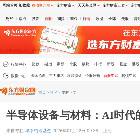
网站首页
加收藏
移动客户端
东方财富
天天基金网
东方财富证券
东方
财经
焦点
股票
新股
期指
期权
行情
数据
全球
美股
港
指数
期指
期权
个股
板块
排行
新股
基金
港股
行情中心
资金流向
主力排名
板块资金
个股研报
新股申购
转债申购
数据中心
首页
>
社区
>
专栏正文
半导体设备与材料：AI时代
来自专栏
华泰柏瑞基金
2026年01月22日 09:38
上海