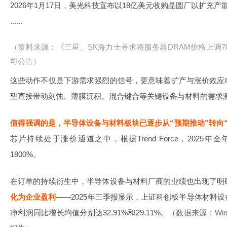
2026年1月17日，美光科技宣布以18亿美元收购晶圆厂以扩充产
......
（资料来源：《三星、SK海力士寻求将服务器DRAM价格上调70%》
司公告）
这些动作不仅是下游需求强烈的信号，更意味着扩产与涨价效应
望直接带动刻蚀、薄膜沉积、混合键合等关键设备与材料的需求
值得强调的是，半导体设备与材料板块已逐步从“预期推动”转向
芯片持续处于涨价通道之中，根据Trend Force，202
1800%。
在订单的持续衍生中，半导体设备与材料厂商的业绩也出现了明
化为企业盈利
——2025年三季报显示，上证科创板半导体材料
净利润同比增长均值分别达32.91%和29.11%。
（数据来源：Wi