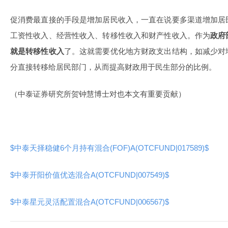
促消费最直接的手段是增加居民收入，一直在说要多渠道增加居
工资性收入、经营性收入、转移性收入和财产性收入。作为
政府
就是转移性收入
了。这就需要优化地方财政支出结构，如减少对
分直接转移给居民部门，从而提高财政用于民生部分的比例。
（中泰证券研究所贺钟慧博士对也本文有重要贡献）
$中泰天择稳健6个月持有混合(FOF)A(OTCFUND|017589)$
$中泰开阳价值优选混合A(OTCFUND|007549)$
$中泰星元灵活配置混合A(OTCFUND|006567)$