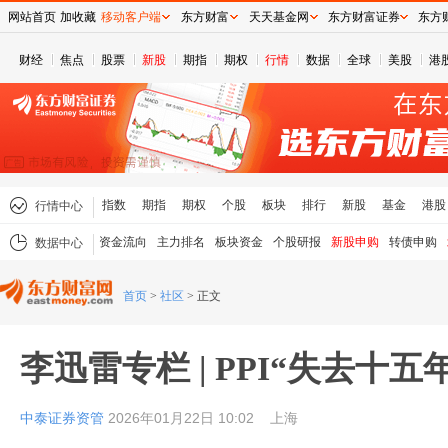
网站首页
加收藏
移动客户端
东方财富
天天基金网
东方财富证券
东方
财经
焦点
股票
新股
期指
期权
行情
数据
全球
美股
港
指数
期指
期权
个股
板块
排行
新股
基金
港股
行情中心
资金流向
主力排名
板块资金
个股研报
新股申购
转债申购
数据中心
首页
>
社区
>
正文
李迅雷专栏 | PPI“失去十五
中泰证券资管
2026年01月22日 10:02
上海