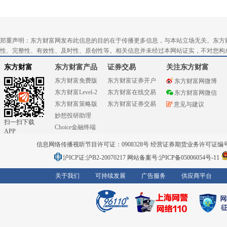
郑重声明：东方财富网发布此信息的目的在于传播更多信息，与本站立场无关。东方
性、完整性、有效性、及时性、原创性等。相关信息并未经过本网站证实，不对您构
东方财富
东方财富产品
证券交易
关注东方财富
东方财富免费版
东方财富证券开户
东方财富网微博
东方财富Level-2
东方财富在线交易
东方财富网微信
东方财富策略版
东方财富证券交易
意见与建议
妙想投研助理
扫一扫下载
Choice金融终端
APP
信息网络传播视听节目许可证：0908328号 经营证券期货业务许可证编号：91310
沪ICP证:沪B2-20070217
网站备案号:沪ICP备05006054号-11
关于我们
可持续发展
广告服务
供应商平台