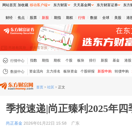
网站首页
加收藏
移动客户端
东方财富
天天基金网
东方财富证券
东方
财经
焦点
股票
新股
期指
期权
行情
数据
全球
美股
港
指数
期指
期权
个股
板块
排行
新股
基金
港股
行情中心
资金流向
主力排名
板块资金
个股研报
新股申购
转债申购
数据中心
首页
>
社区
>
正文
季报速递|尚正臻利2025年
尚正基金
2026年01月22日 15:58
广东