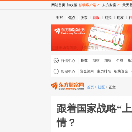
网站首页
加收藏
移动客户端
东方财富
天天
财经
焦点
股票
新股
期指
期权
指数
期指
期权
个股
板
行情中心
资金流向
主力排名
板块资金
数据中心
首页
>
社区
>
正文
跟着国家战略“
情？