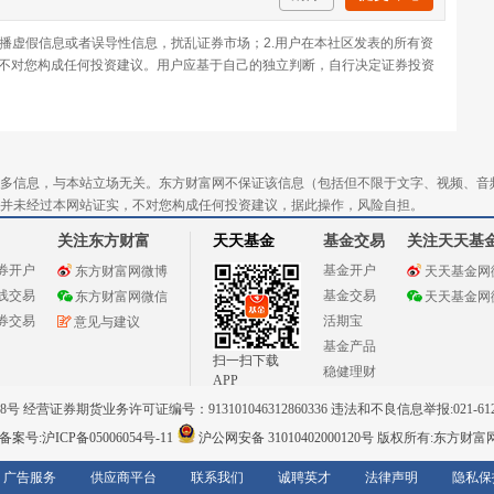
传播虚假信息或者误导性信息，扰乱证券市场；2.用户在本社区发表的所有资
不对您构成任何投资建议。用户应基于自己的独立判断，自行决定证券投资
多信息，与本站立场无关。东方财富网不保证该信息（包括但不限于文字、视频、音
并未经过本网站证实，不对您构成任何投资建议，据此操作，风险自担。
关注东方财富
天天基金
基金交易
关注天天基
券开户
基金开户
东方财富网微博
天天基金网
线交易
基金交易
东方财富网微信
天天基金网
券交易
活期宝
意见与建议
基金产品
扫一扫下载
稳健理财
APP
 经营证券期货业务许可证编号：913101046312860336 违法和不良信息举报:021-612
案号:沪ICP备05006054号-11
沪公网安备 31010402000120号
版权所有:东方财富
广告服务
供应商平台
联系我们
诚聘英才
法律声明
隐私保