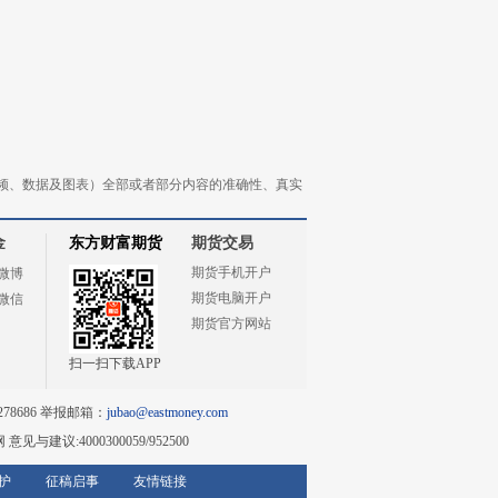
频、数据及图表）全部或者部分内容的准确性、真实
金
东方财富期货
期货交易
期货手机开户
微博
期货电脑开户
微信
期货官方网站
扫一扫下载APP
78686 举报邮箱：
jubao@eastmoney.com
网
意见与建议:4000300059/952500
护
征稿启事
友情链接