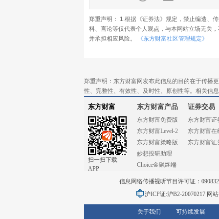
郑重声明： 1.根据《证券法》规定，禁止编造、
料、言论等仅代表个人观点，与本网站立场无关，
并承担相应风险。
《东方财富社区管理规定》
郑重声明：东方财富网发布此信息的目的在于传播更
性、完整性、有效性、及时性、原创性等。相关信息
东方财富
东方财富产品
证券交易
东方财富免费版
东方财富证
东方财富Level-2
东方财富在
东方财富策略版
东方财富证
妙想投研助理
扫一扫下载
Choice金融终端
APP
信息网络传播视听节目许可证：0908328号
沪ICP证:沪B2-20070217
网站备
关于我们
可持续发展