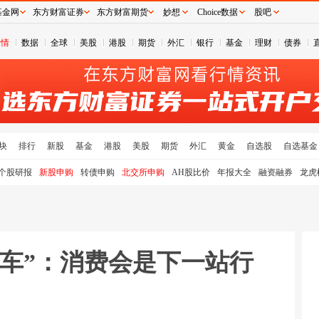
基金网
东方财富证券
东方财富期货
妙想
Choice数据
股吧
行情
数据
全球
美股
港股
期货
外汇
银行
基金
理财
债券
块
排行
新股
基金
港股
美股
期货
外汇
黄金
自选股
自选基金
个股研报
新股申购
转债申购
北交所申购
AH股比价
年报大全
融资融券
龙虎
上车”：消费会是下一站行