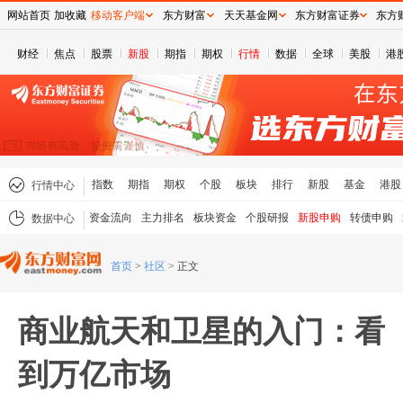
网站首页
加收藏
移动客户端
东方财富
天天基金网
东方财富证券
东方
财经
焦点
股票
新股
期指
期权
行情
数据
全球
美股
港
指数
期指
期权
个股
板块
排行
新股
基金
港股
行情中心
资金流向
主力排名
板块资金
个股研报
新股申购
转债申购
数据中心
首页
>
社区
>
正文
商业航天和卫星的入门：看
到万亿市场