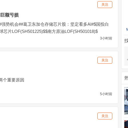
关注
临巨额亏损
##强势机会##葛卫东加仓存储芯片股：坚定看多AI#$国投白
全球芯片LOF(SH501225)$$南方原油LOF(SH501018)$
3小时前
关注
两个重要原因
5小时前
关注