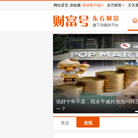
网站首页
加收藏
移动客户端
东方财富
天天
3倍PE的寒王到底贵不
说好十年不卖，段永平减持泡泡玛特
一？
关注
发现