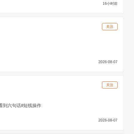
片自给自足，SpaceX与特斯拉拟建全球最大芯片厂，项目
16小时前
元#马斯克#芯片厂#特斯拉#SpaceX
关注
2026-08-07
关注
看到六句话#短线操作
2026-08-07