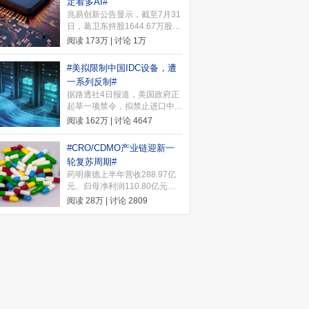
定看多AI#
一）开始打新，希望股友们都能
兆易创新公告显示，截至7月31
中签。快来许愿池许下你的愿望
日，葛卫东持股1644.67万股，
~ 下一个中签的就是你>>
较一季度末增持18.51万股；其
阅读
173万
| 讨论
1万
妻王萍持股859.99万股，增持
102.67万股。葛卫东近期发文
#美拟限制中国IDC设备，遭
坚定看多AI，表示"我是相信没
一系列反制#
结束的"。
据路透社4日报道，美国政府正
起草一项禁令，拟禁止进口中国
新型号的数据中心组件，以保护
阅读
162万
| 讨论
4647
支撑人工智能(AI)发展的关键基
础设施。2026年8月5日，中国
#CRO/CDMO产业链迎新一
商务部针对美国联邦通信委员会
轮复苏周期#
（FCC）和美国国土安全部
药明康德上半年营收288.97亿
（DHS）近期采取的一系列涉
元、归母净利润110.80亿元首
华消极措施，宣布实施多项反制
破百亿，将2026年整体收入指
行动。
阅读
28万
| 讨论
2809
引上调至585亿至605亿元。机
构指出，海内外需求共振推动
CRO/CDMO产业链进入新一轮
复苏周期。