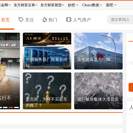
基金网
东方财富证券
东方财富期货
妙想
Choice数据
股吧
首页
关注
热门
人气用户
中国服务器厂商重新排
京东的算盘与红线
位
言行不
150.8元！宇树科技发行价定了，609亿市值贵
8
老百姓，为何不买新车
玻纤板块集体大涨背后
不贵？
票
的账了？