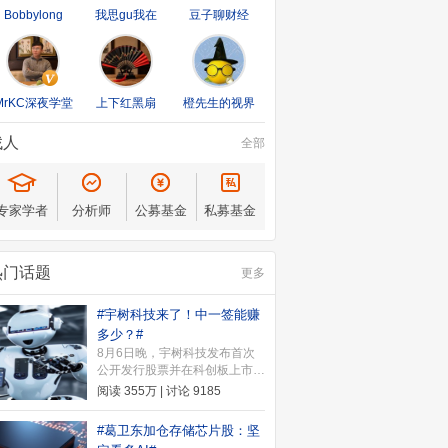
Bobbylong
我思gu我在
豆子聊财经
MrKC深夜学堂
上下红黑扇
橙先生的视界
找人
全部
专家学者
分析师
公募基金
私募基金
热门话题
更多
#宇树科技来了！中一签能赚
多少？#
8月6日晚，宇树科技发布首次
公开发行股票并在科创板上市发
行公告。公告显示，本次发行价
阅读
355万
| 讨论
9185
格为150.80元/股，本次发行价
格确定后，宇树科技上市时市值
#葛卫东加仓存储芯片股：坚
约为609.93亿元。8月10日（周