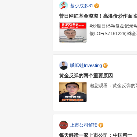
基少成多81
昔日网红基金凉凉！高溢价炒作面
#炒股日记##复盘记录
银LOF(SZ161226)$$
呱呱蛙Investing
黄金反弹的两个重要原因
邀您观看：黄金反弹的
上市公司解读
每天解读一家上市公司：中国稀土