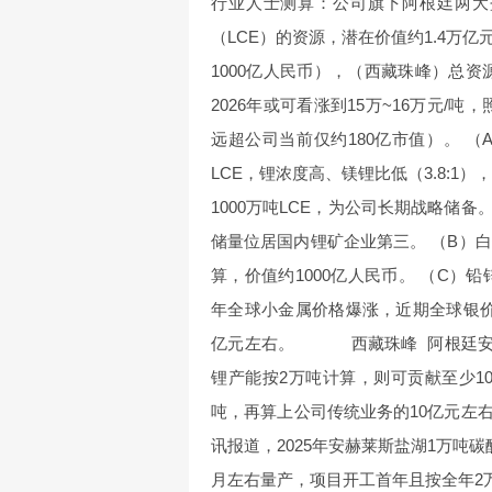
行业人士测算：公司旗下阿根廷两大
（LCE）的资源，潜在价值约1.4万
1000亿人民币），（西藏珠峰）总
2026年或可看涨到15万~16万元/
远超公司当前仅约180亿市值）。 （
LCE，锂浓度高、镁锂比低（3.8:
1000万吨LCE，为公司长期战略储
储量位居国内锂矿企业第三。 （B）白
算，价值约1000亿人民币。 （C）铅
年全球小金属价格爆涨，近期全球银价涨
亿元左右。 西藏珠峰 阿根廷安赫
锂产能按2万吨计算，则可贡献至少1
吨，再算上公司传统业务的10亿元左
讯报道，2025年安赫莱斯盐湖1万吨
月左右量产，项目开工首年且按全年2万