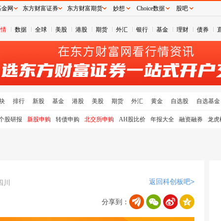
基金网
东方财富证券
东方财富期货
妙想
Choice数据
股吧
行情
数据
全球
美股
港股
期货
外汇
银行
基金
理财
债券
块
排行
新股
基金
港股
美股
期货
外汇
黄金
自选股
自选基金
个股研报
新股申购
转债申购
北交所申购
AH股比价
年报大全
融资融券
龙虎
返回科创板吧>
四川
分享到：