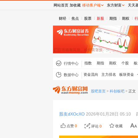
网站首页
加收藏
移动客户端
东方财富
天天
财经
焦点
股票
新股
期指
期权
指数
期指
期权
个股
板
行情中心
资金流向
主力排名
板块资金
数据中心
股吧首页
>
科创板吧
>
正文
股友dXOcXO
2026年01月28日 05:10
点赞
0
收藏
评论
0