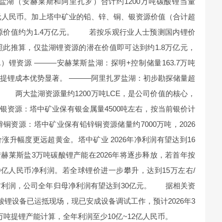
盐湖（安赫莱斯和阿里扎罗）合计约1200万吨碳酸锂当量
亿元人民币。加上塔中矿业的铅、锌、铜、银资源价值（合计超
资源价值约为1.4万亿元。 若按乐观行业人士预测国内锂价
吨，照此推算，仅盐湖锂资源的潜在价值即可达到约1.8万亿元，
A）锂资源 ———安赫莱斯盐湖：探明+控制储量163.7万吨
1），提锂成本优势显著。 ———阿里扎罗盐湖：初步勘探储量超
备。 两大盐湖资源量约1200万吨LCE，是公司价值的核心，
银资源：塔中矿业保有银金属量4500吨左右，按当前银价计
锌铜资源：塔中矿业保有铅锌铜资源储量约7000万吨，2026
升幅度更远超黄金。塔中矿业 2026年净利润有望达到16
莱斯盐3万吨碳酸锂产能在2026年将逐步释放，若首年按
0亿人民币净利润。若全球锂价进一步攀升，达到15万左右/
右利润，公司全年归母净利润有望达到30亿元。 据相关资
碳酸锂设备已运抵现场，现已安成设备调试工作，预计2026年3
吨提锂产能计算，全年利润至少10亿~12亿人民币。