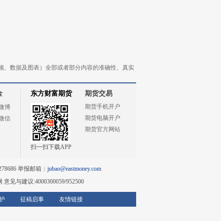
频、数据及图表）全部或者部分内容的准确性、真实
金
东方财富期货
期货交易
期货手机开户
微博
期货电脑开户
微信
期货官方网站
扫一扫下载APP
78686 举报邮箱：
jubao@eastmoney.com
网
意见与建议:4000300059/952500
护
征稿启事
友情链接