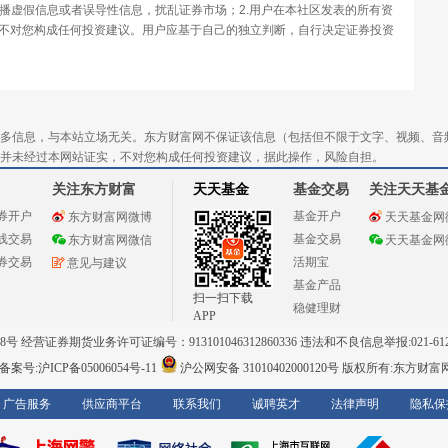
传播虚假信息或者误导性信息，扰乱证券市场；2.用户在本社区发表的所有资
不对您构成任何投资建议。用户应基于自己的独立判断，自行决定证券投资
多信息，与本站立场无关。东方财富网不保证该信息（包括但不限于文字、视频、音
并未经过本网站证实，不对您构成任何投资建议，据此操作，风险自担。
关注东方财富
天天基金
基金交易
关注天天基
券开户
基金开户
东方财富网微博
天天基金网
线交易
基金交易
东方财富网微信
天天基金网
券交易
活期宝
意见与建议
基金产品
扫一扫下载
稳健理财
APP
 经营证券期货业务许可证编号：913101046312860336 违法和不良信息举报:021-612
案号:沪ICP备05006054号-11
沪公网安备 31010402000120号
版权所有:东方财富
广告服务
供应商平台
联系我们
诚聘英才
法律声明
隐私保