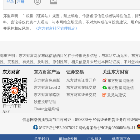
登录
|
注册
郑重声明： 1.根据《证券法》规定，禁止编造、传播虚假信息或者误导性信息，扰
料、言论等仅代表个人观点，与本网站立场无关，不对您构成任何投资建议。用户
并承担相应风险。
《东方财富社区管理规定》
郑重声明：东方财富网发布此信息的目的在于传播更多信息，与本站立场无关。东方
性、完整性、有效性、及时性、原创性等。相关信息并未经过本网站证实，不对您构
东方财富
东方财富产品
证券交易
关注东方财富
东方财富免费版
东方财富证券开户
东方财富网微博
东方财富Level-2
东方财富在线交易
东方财富网微信
东方财富策略版
东方财富证券交易
意见与建议
妙想投研助理
扫一扫下载
Choice金融终端
APP
信息网络传播视听节目许可证：0908328号 经营证券期货业务许可证编号：91310
沪ICP证:沪B2-20070217
网站备案号:沪ICP备05006054号-11
关于我们
可持续发展
广告服务
供应商平台