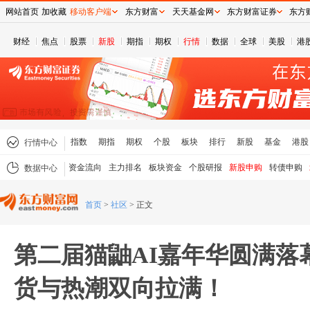
网站首页
加收藏
移动客户端
东方财富
天天基金网
东方财富证券
东方
财经
焦点
股票
新股
期指
期权
行情
数据
全球
美股
港
指数
期指
期权
个股
板块
排行
新股
基金
港股
行情中心
资金流向
主力排名
板块资金
个股研报
新股申购
转债申购
数据中心
首页
>
社区
>
正文
第二届猫鼬AI嘉年华圆满落
货与热潮双向拉满！