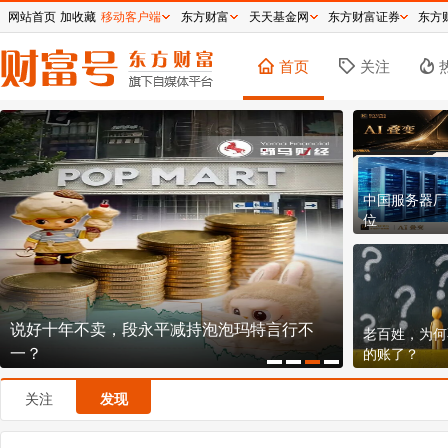
网站首页
加收藏
移动客户端
东方财富
天天基金网
东方财富证券
东方
首页
关注
中国服务器厂
位
行不
150.8元！宇树科技发行价定了，609亿市值贵
8天
老百姓，为何
不贵？
票重
的账了？
关注
发现