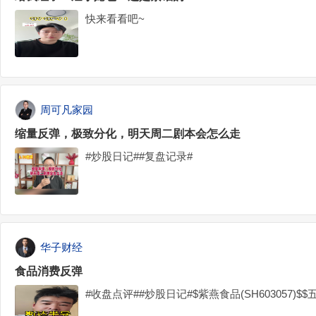
快来看看吧~
周可凡家园
缩量反弹，极致分化，明天周二剧本会怎么走
#炒股日记##复盘记录#
华子财经
食品消费反弹
#收盘点评##炒股日记#$紫燕食品(SH603057)$$五粮