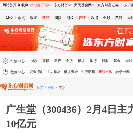
网站首页
加收藏
移动客户端
东方财富
天天基金网
东方财富证券
东方
财经
焦点
股票
新股
期指
期权
行情
数据
全球
美股
港
指数
期指
期权
个股
板块
排行
新股
基金
港股
行情中心
资金流向
主力排名
板块资金
个股研报
新股申购
转债申购
数据中心
首页
>
社区
>
正文
广生堂（300436）2月4日主
10亿元