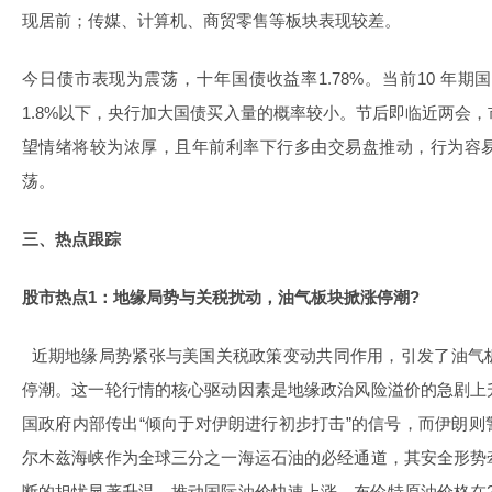
现居前；传媒、计算机、商贸零售等板块表现较差。
今日债市表现为震荡，十年国债收益率1.78%。当前10 年
1.8%以下，央行加大国债买入量的概率较小。节后即临近两会
望情绪将较为浓厚，且年前利率下行多由交易盘推动，行为容
荡。
三、热点跟踪
股市热点1：地缘局势与关税扰动，油气板块掀涨停潮?
近期地缘局势紧张与美国关税政策变动共同作用，引发了油气
停潮。这一轮行情的核心驱动因素是地缘政治风险溢价的急剧上
国政府内部传出“倾向于对伊朗进行初步打击”的信号，而伊朗
尔木兹海峡作为全球三分之一海运石油的必经通道，其安全形势
断的担忧显著升温，推动国际油价快速上涨。布伦特原油价格在2月