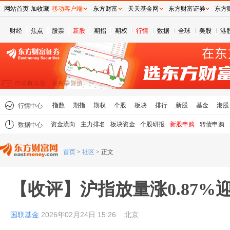
网站首页
加收藏
移动客户端
东方财富
天天基金网
东方财富证券
东方
财经
焦点
股票
新股
期指
期权
行情
数据
全球
美股
港
指数
期指
期权
个股
板块
排行
新股
基金
港股
行情中心
资金流向
主力排名
板块资金
个股研报
新股申购
转债申购
数据中心
首页
>
社区
>
正文
【收评】沪指放量涨0.87%
国联基金
2026年02月24日 15:26
北京