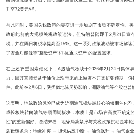
升至72美元/桶。
与此同时，美国关税政策的突变进一步加剧了市场不确定性。美
政府此前的大规模关税政策违法，但特朗普随即于2月24日宣
税，并在隔日将税率提高至15%。这一系列政策波动被市场解
了资金对能源等“避险资产”和“抗通胀资产”的配置需求。
在上述双重因素催化下，A股油气板块于2026年2月24日集
力，因其直接受益于油价上涨带来的上游资本开支扩张预期。值
件。此前在2月6日，受类似地缘局势影响，洲际油气等个股也曾
这表明，地缘政治风险已成为近期油气板块最核心的短期催化剂
成长板块转向油气等顺周期板块，本质上是市场在高度不确定性
性”的重新偏好。总结来看，地缘局势紧张与关税政策扰动是本
逻辑链条为：地缘冲突 → 担忧供应中断 → 油价飙升 → 油气企