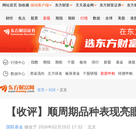
网站首页
加收藏
移动客户端
东方财富
天天基金网
东方财富证券
东方
财经
焦点
股票
新股
期指
期权
行情
数据
全球
美股
港
指数
期指
期权
个股
板块
排行
新股
基金
港股
行情中心
资金流向
主力排名
板块资金
个股研报
新股申购
转债申购
数据中心
首页
>
社区
>
正文
【收评】顺周期品种表现亮
国联基金
修改于 2026年02月25日 17:32
北京