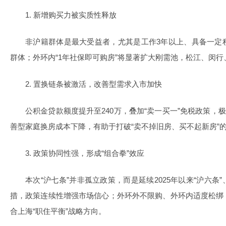
1. 新增购买力被实质性释放
非沪籍群体是最大受益者，尤其是工作3年以上、具备一定
群体；外环内“1年社保即可购房”将显著扩大刚需池，松江、闵
2. 置换链条被激活，改善型需求入市加快
公积金贷款额度提升至240万，叠加“卖一买一”免税政策，
善型家庭换房成本下降，有助于打破“卖不掉旧房、买不起新房”
3. 政策协同性强，形成“组合拳”效应
本次“沪七条”并非孤立政策，而是延续2025年以来“沪六
措，政策连续性增强市场信心；外环外不限购、外环内适度松绑
合上海“职住平衡”战略方向。