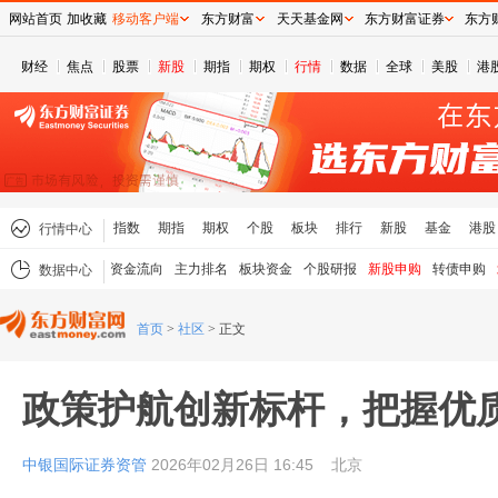
网站首页
加收藏
移动客户端
东方财富
天天基金网
东方财富证券
东方
财经
焦点
股票
新股
期指
期权
行情
数据
全球
美股
港
指数
期指
期权
个股
板块
排行
新股
基金
港股
行情中心
资金流向
主力排名
板块资金
个股研报
新股申购
转债申购
数据中心
首页
>
社区
>
正文
政策护航创新标杆，把握优
中银国际证券资管
2026年02月26日 16:45
北京