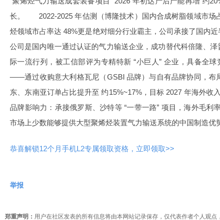
“聚烯烃气力输送成套装备项目” 2026 年初达产后产能再增 约
长。 2022-2025 年估测（博隆技术）国内合成树脂领域市场
烃领域市占率达 48%更是绝对细分行业霸主，公司承接了国内
公司是国内唯一通过认证的气力输送企业，成功替代科倍隆、泽
际一流行列，被工信部评为专精特新 “小巨人” 企业，具
——通过收购意大利格瓦尼（GSBI 品牌）与自有品牌协同，布
东、东南亚订单占比提升至 约15%~17%，目标 2027 年海外收
品牌影响力：承接俄罗斯、沙特等 “一带一路” 项目，海外毛利率达
市场上少数能够提供大型聚烯烃装置气力输送系统的中国制造优
恭喜解锁12个月手机L2专属领取资格，立即领取>>
举报
郑重声明：
用户在社区发表的所有信息将由本网站记录保存，仅代表作者个人观点