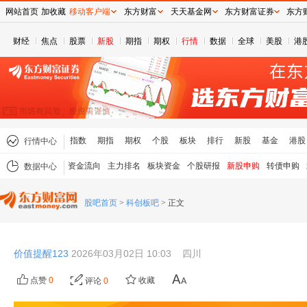
网站首页
加收藏
移动客户端
东方财富
天天基金网
东方财富证券
东方
财经
焦点
股票
新股
期指
期权
行情
数据
全球
美股
港
指数
期指
期权
个股
板块
排行
新股
基金
港股
行情中心
资金流向
主力排名
板块资金
个股研报
新股申购
转债申购
数据中心
股吧首页
>
科创板吧
>
正文
价值提醒123
2026年03月02日 10:03
四川
点赞
0
收藏
评论
0