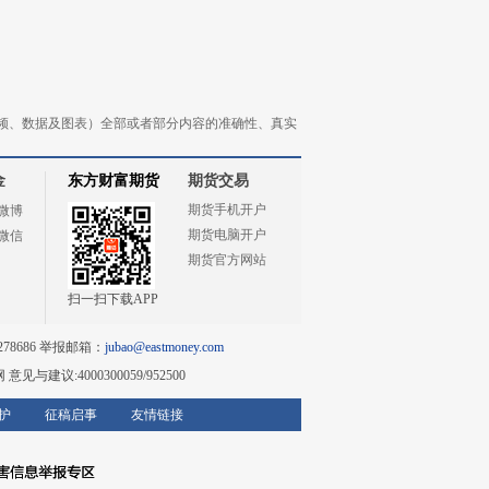
频、数据及图表）全部或者部分内容的准确性、真实
金
东方财富期货
期货交易
期货手机开户
微博
期货电脑开户
微信
期货官方网站
扫一扫下载APP
78686 举报邮箱：
jubao@eastmoney.com
网
意见与建议:4000300059/952500
护
征稿启事
友情链接