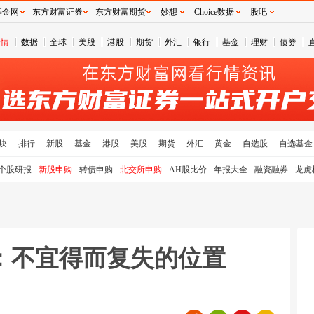
基金网
东方财富证券
东方财富期货
妙想
Choice数据
股吧
行情
数据
全球
美股
港股
期货
外汇
银行
基金
理财
债券
块
排行
新股
基金
港股
美股
期货
外汇
黄金
自选股
自选基金
个股研报
新股申购
转债申购
北交所申购
AH股比价
年报大全
融资融券
龙虎
测：不宜得而复失的位置