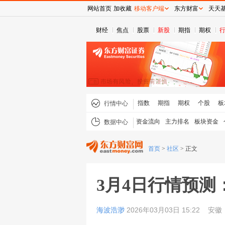
网站首页
加收藏
移动客户端
东方财富
天天
财经
焦点
股票
新股
期指
期权
指数
期指
期权
个股
板
行情中心
资金流向
主力排名
板块资金
数据中心
首页
>
社区
>
正文
3月4日行情预
海波浩渺
2026年03月03日 15:22
安徽