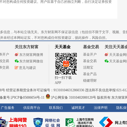
不对您构成任何投资建议。用户应基于自己的独立判断，自行决定证券投资
多信息，与本站立场无关。东方财富网不保证该信息（包括但不限于文字、视频、音
并未经过本网站证实，不对您构成任何投资建议，据此操作，风险自担。
关注东方财富
天天基金
基金交易
关注天天基
券开户
基金开户
东方财富网微博
天天基金网
线交易
基金交易
东方财富网微信
天天基金网
券交易
活期宝
意见与建议
基金产品
扫一扫下载
稳健理财
APP
 经营证券期货业务许可证编号：913101046312860336 违法和不良信息举报:021-612
案号:沪ICP备05006054号-11
沪公网安备 31010402000120号
版权所有:东方财富
广告服务
供应商平台
联系我们
诚聘英才
法律声明
隐私保