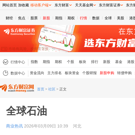
网站首页
加收藏
移动客户端
东方财富
天天基金网
东方财富证券
东方
财经
焦点
股票
新股
期指
期权
行情
数据
全球
美股
港
指数
期指
期权
个股
板块
排行
新股
基金
港股
行情中心
资金流向
主力排名
板块资金
个股研报
新股申购
转债申购
数据中心
首页
>
社区
>
正文
全球石油
商业热讯
2026年03月09日 10:39
河北