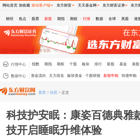
网站首页
加收藏
移动客户端
东方财富
天天基金网
东方财富证券
东方
财经
焦点
股票
新股
期指
期权
行情
数据
全球
美股
港
指数
期指
期权
个股
板块
排行
新股
基金
港股
行情中心
资金流向
主力排名
板块资金
个股研报
新股申购
转债申购
数据中心
首页
>
社区
>
正文
科技护安眠：康姿百德典雅
技开启睡眠升维体验