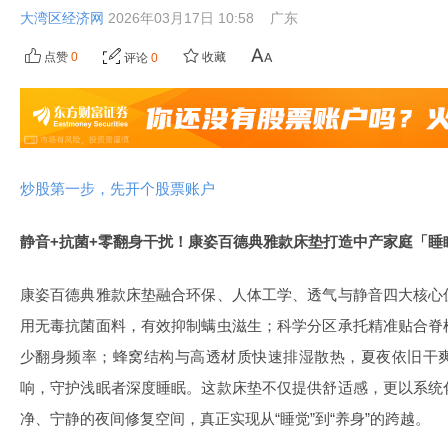
大湾区经济网
2026年03月17日 10:58
广东
点赞
0
收藏
评论
0
炒股第一步，先开个股票账户
静音+抗菌+零翻身干扰！康姿百德典雅款床垫打造中产家庭「睡
康姿百德典雅款床垫融合环保、人体工学、透气与静音四大核心
用无毒抗菌面料，有效抑制螨虫滋生；科学分区承托精准贴合脊
少翻身频率；蜂窝结构与高透材质快速排湿散热，夏夜依旧干
响，守护浅眠者深度睡眠。这款床垫不仅提供舒适感，更以系统
净、宁静的夜间修复空间，真正实现从“睡觉”到“养身”的跨越。