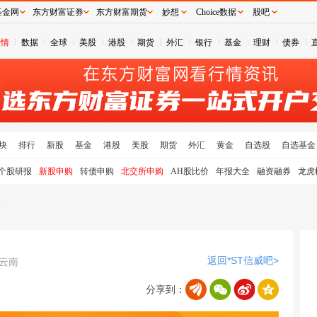
基金网
东方财富证券
东方财富期货
妙想
Choice数据
股吧
行情
数据
全球
美股
港股
期货
外汇
银行
基金
理财
债券
块
排行
新股
基金
港股
美股
期货
外汇
黄金
自选股
自选基金
个股研报
新股申购
转债申购
北交所申购
AH股比价
年报大全
融资融券
龙虎
文
返回*ST信威吧>
云南
分享到：