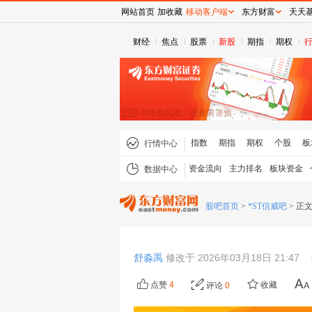
网站首页
加收藏
移动客户端
东方财富
天天
财经
焦点
股票
新股
期指
期权
指数
期指
期权
个股
板
行情中心
资金流向
主力排名
板块资金
数据中心
股吧首页
>
*ST信威吧
>
正
舒淼禹
修改于 2026年03月18日 21:47
点赞
4
收藏
评论
0