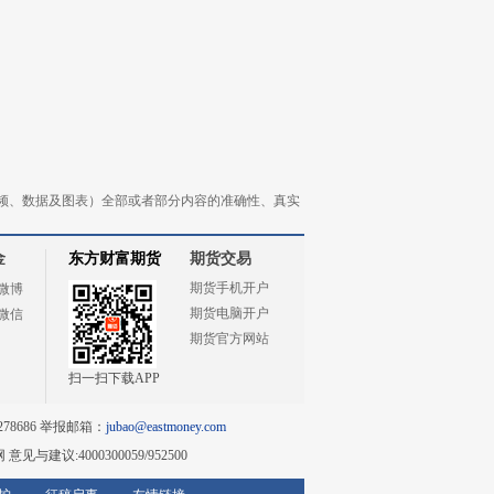
频、数据及图表）全部或者部分内容的准确性、真实
金
东方财富期货
期货交易
期货手机开户
微博
期货电脑开户
微信
期货官方网站
扫一扫下载APP
78686 举报邮箱：
jubao@eastmoney.com
网
意见与建议:4000300059/952500