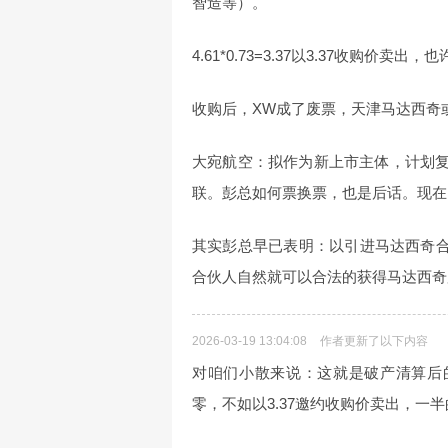
智造等）。
4.61*0.73=3.37以3.37收购价
收购后，XW成了废票，天津马达西奇或
大宛航空：拟作为新上市主体，计划复用
联。彭总如何票换票，也是后话。现在
其实彭总早已表明：以引进马达西奇合
合伙人自然就可以合法的获得马达西奇
2026-03-19 13:04:08
作者更新了以下内容
对咱们小散来说：这就是破产清算后
零，不如以3.37邀约收购价卖出，