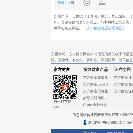
登录
|
注册
郑重声明： 1.根据《证券法》规定，禁止编造、
料、言论等仅代表个人观点，与本网站立场无关，
并承担相应风险。
《东方财富社区管理规定》
郑重声明：东方财富网发布此信息的目的在于传播更
性、完整性、有效性、及时性、原创性等。相关信息
东方财富
东方财富产品
证券交易
东方财富免费版
东方财富证
东方财富Level-2
东方财富在
东方财富策略版
东方财富证
妙想投研助理
扫一扫下载
Choice金融终端
APP
信息网络传播视听节目许可证：0908328号
沪ICP证:沪B2-20070217
网站备