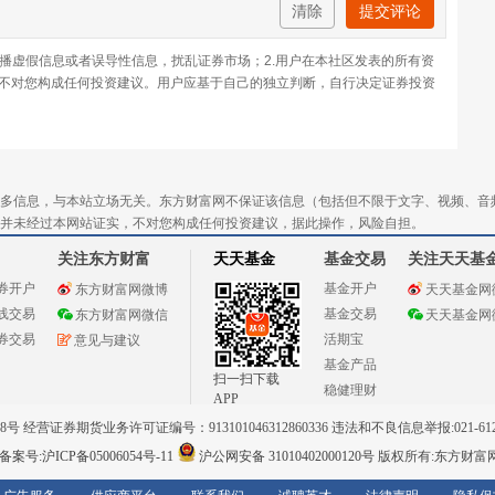
清除
提交评论
传播虚假信息或者误导性信息，扰乱证券市场；2.用户在本社区发表的所有资
不对您构成任何投资建议。用户应基于自己的独立判断，自行决定证券投资
多信息，与本站立场无关。东方财富网不保证该信息（包括但不限于文字、视频、音
并未经过本网站证实，不对您构成任何投资建议，据此操作，风险自担。
关注东方财富
天天基金
基金交易
关注天天基
券开户
基金开户
东方财富网微博
天天基金网
线交易
基金交易
东方财富网微信
天天基金网
券交易
活期宝
意见与建议
基金产品
扫一扫下载
稳健理财
APP
 经营证券期货业务许可证编号：913101046312860336 违法和不良信息举报:021-612
案号:沪ICP备05006054号-11
沪公网安备 31010402000120号
版权所有:东方财富