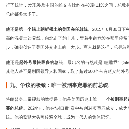
行了统计，发现涉及中国的推文占比约在4%到11%之间，总数接
总统都多太多了。
他还是
第一个踏上朝鲜领土的美国在任总统
。2019年6月30
高的混凝土边界线，向北走了约十步，冒着生命危险在那里停留
步，确实创造了美国外交史上的一大步。商人就是这样，总是敢
他还是
起外号最快最多
的总统。最出名的当然就是“瞌睡乔”（Sle
其他人甚至是别国领导人和国家，取了超过500个带有贬义的外
九、争议的极致：唯一被刑事定罪的前总统
特朗普身上最硬核的数据是：他是美国历史上
唯一一个被刑事起
罪的总统
。2024年，他在“封口费”案中被判34项重罪成立，
统。他的监狱大头照传遍全球，成为一代人的集体记忆。