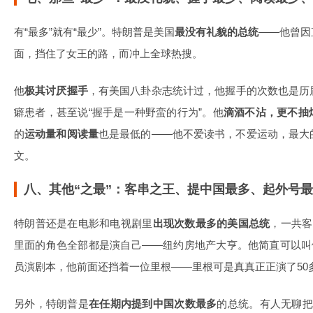
有“最多”就有“最少”。特朗普是美国
最没有礼貌的总统
——他曾因
面，挡住了女王的路，而冲上全球热搜。
他
极其讨厌握手
，有美国八卦杂志统计过，他握手的次数也是历
癖患者，甚至说“握手是一种野蛮的行为”。他
滴酒不沾，更不抽
的
运动量和阅读量
也是最低的——他不爱读书，不爱运动，最大
文。
八、其他“之最”：客串之王、提中国最多、起外号
特朗普还是在电影和电视剧里
出现次数最多的美国总统
，一共客
里面的角色全部都是演自己——纽约房地产大亨。他简直可以叫
员演剧本，他前面还挡着一位里根——里根可是真真正正演了50
另外，特朗普是
在任期内提到中国次数最多
的总统。有人无聊把