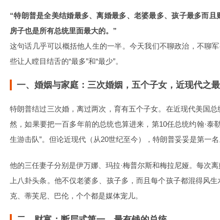
“特朗普是全美结婚最多、离婚最多、老婆最多、孩子最多而且
房子也是所有总统里面最大的。”
这句话几乎可以概括他人生的一半。今天我们不聊政治，不聊军
些让人瞠目结舌的“最多”和“最少”。
一、婚姻与家庭：三次婚姻，五个子女，近现代之最
特朗普结过三次婚，离过两次，育有五个子女。在近现代美国总
然，如果要把一百多年前的总统也算进来，第10任总统约翰·泰勒
生游击队”。但论近现代（从20世纪至今），特朗普妥妥是第一名
他的三任妻子分别是伊万娜、玛拉·梅普尔斯和梅拉尼娅。每次
上八卦头条。他不仅老婆多、孩子多，而且每个孩子都混得风生
克、蒂芙尼、巴伦，个个都是媒体宠儿。
二、财富：断层式第一，最有钱的总统