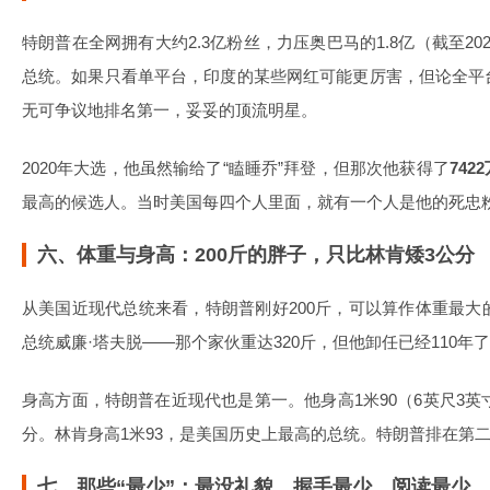
特朗普在全网拥有大约2.3亿粉丝，力压奥巴马的1.8亿（截至2
总统。如果只看单平台，印度的某些网红可能更厉害，但论全平
无可争议地排名第一，妥妥的顶流明星。
2020年大选，他虽然输给了“瞌睡乔”拜登，但那次他获得了
742
最高的候选人。当时美国每四个人里面，就有一个人是他的死忠
六、体重与身高：200斤的胖子，只比林肯矮3公分
从美国近现代总统来看，特朗普刚好200斤，可以算作体重最大
总统威廉·塔夫脱——那个家伙重达320斤，但他卸任已经110年
身高方面，特朗普在近现代也是第一。他身高1米90（6英尺3英
分。林肯身高1米93，是美国历史上最高的总统。特朗普排在第
七、那些“最少”：最没礼貌、握手最少、阅读最少