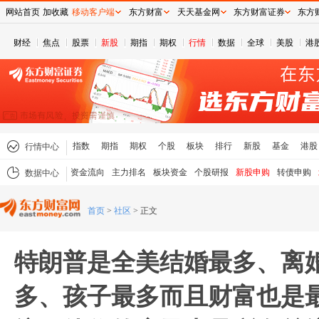
网站首页
加收藏
移动客户端
东方财富
天天基金网
东方财富证券
东方
财经
焦点
股票
新股
期指
期权
行情
数据
全球
美股
港
指数
期指
期权
个股
板块
排行
新股
基金
港股
行情中心
资金流向
主力排名
板块资金
个股研报
新股申购
转债申购
数据中心
首页
>
社区
>
正文
特朗普是全美结婚最多、离
多、孩子最多而且财富也是