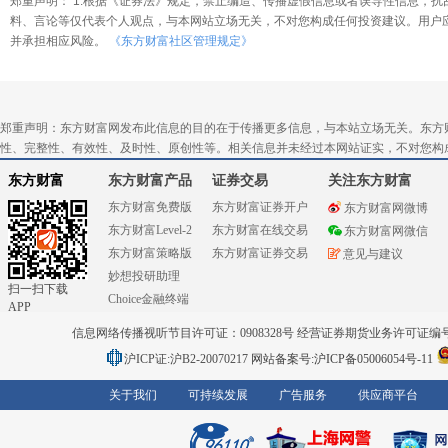
郑重声明： 1.根据《证券法》规定，禁止编造、传播虚假信息或者误导性信息，扰
料、言论等仅代表个人观点，与本网站立场无关，不对您构成任何投资建议。用户
并承担相应风险。
《东方财富社区管理规定》
郑重声明：东方财富网发布此信息的目的在于传播更多信息，与本站立场无关。东方
性、完整性、有效性、及时性、原创性等。相关信息并未经过本网站证实，不对您构
东方财富
东方财富产品
证券交易
关注东方财富
东方财富免费版
东方财富证券开户
东方财富网微博
东方财富Level-2
东方财富在线交易
东方财富网微信
东方财富策略版
东方财富证券交易
意见与建议
妙想投研助理
扫一扫下载
Choice金融终端
APP
信息网络传播视听节目许可证：0908328号 经营证券期货业务许可证编号：91310
沪ICP证:沪B2-20070217
网站备案号:沪ICP备05006054号-11
关于我们
可持续发展
广告服务
供应商平台