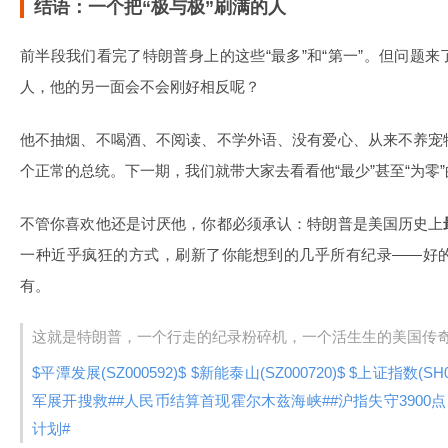
结语：一个把“极与极”刷满的人
前半段我们看完了特朗普身上的这些“最多”和“第一”。但问题
人，他的另一面会不会刚好相反呢？
他不抽烟、不喝酒、不阅读、不学外语、没有爱心、从来不养宠
个正常的总统。下一期，我们就带大家去看看他“最少”甚至“为零
不管你喜欢他还是讨厌他，你都必须承认：特朗普是美国历史上
一种近乎疯狂的方式，刷新了你能想到的几乎所有纪录——好
有。
这就是特朗普，一个行走的纪录粉碎机，一个活生生的美国传奇
$平潭发展(SZ000592)$
$新能泰山(SZ000720)$
$上证指数(SH0
军展开搜救#
#人民币结算首现霍尔木兹海峡#
#沪指失守3900
计划#