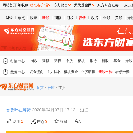
网站首页
加收藏
移动客户端
东方财富
天天基金网
东方财富证券
东方
财经
焦点
股票
新股
期指
期权
行情
数据
全球
美股
港
指数
期指
期权
个股
板块
排行
新股
基金
港股
行情中心
资金流向
主力排名
板块资金
个股研报
新股申购
转债申购
数据中心
首页
>
社区
>
正文
番薯叶在等待
2026年04月07日 17:13
浙江
点赞
1
收藏
评论
0