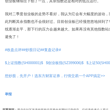
创业板继续往下刨了一点，其余指数还是相对的低点运行。
我对二季度创业板的走势不看好，我认为它会有大幅度的波动，
此判断其余指数也不会很好过。目前创业板已经慢悠悠地掉到了
线逐渐走平，那下行的压力会越来越大。如果再没有其他指数站
避免了！
#收盘点评#
#炒股日记#
#复盘记录#
$上证指数(SH000001)$
$创业板指(SZ399006)$
$上证50(SH00
想炒股，先开户！选东方财富证券，行情交易一个APP搞定>>
举报
郑重声明：
用户在社区发表的所有信息将由本网站记录保存，仅代表作者个人观点