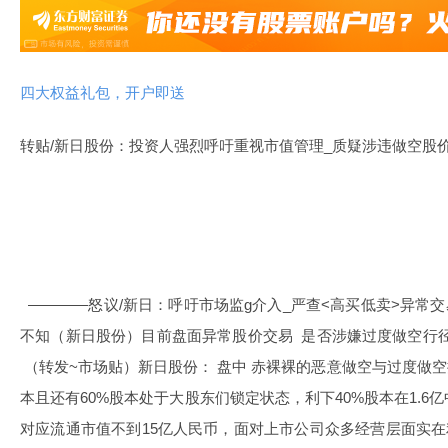
四大权益礼包，开户即送
转贴/新日股份：投资人强烈呼吁重视市值管理_质疑涉违做空股
————怒议/新日：呼吁市场监g介入_严查<高买低卖>异常
不知（新日股份）目前盘面异常股价交易 是否涉嫌过度做空
（转发~市场贴）新日股份： 盘中 赤裸裸的恶意做空与过度做空
本且还有60%股本处于大股东们锁定状态，利下40%股本在1.
对应流通市值不到15亿人民币，面对上市公司众多经营层面实