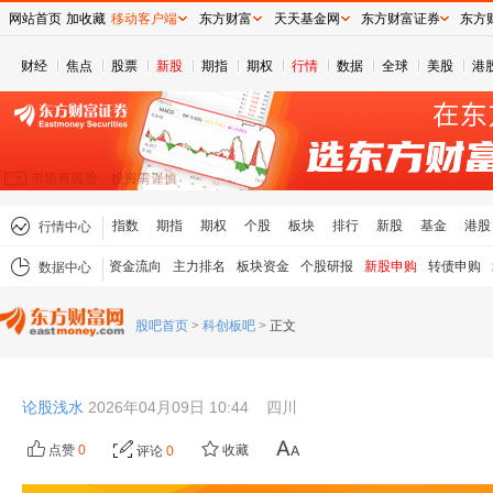
网站首页
加收藏
移动客户端
东方财富
天天基金网
东方财富证券
东方
财经
焦点
股票
新股
期指
期权
行情
数据
全球
美股
港
指数
期指
期权
个股
板块
排行
新股
基金
港股
行情中心
资金流向
主力排名
板块资金
个股研报
新股申购
转债申购
数据中心
股吧首页
>
科创板吧
>
正文
论股浅水
2026年04月09日 10:44
四川
点赞
0
收藏
评论
0