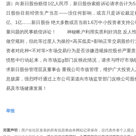
源）向新日股份赔偿1亿人民币，新日股份索赔诉讼请求合计为5
日股份目前经营生产当言——没任何影响，或言只是诉讼裁定赔
亿、1亿……新日股份 绝大多数或言当前1.6万中小投资者支持
量问题的民事赔偿诉讼！ 神秘帐户利用实质利好消息 反人性
做空规则，但此等过度人为操控<高买低卖>影响正常交易股价
资者对此种<不对等>市场交易行为是否涉嫌违规操控股价严
愤怒中行动起来，向市场监g部门反映此情况，请求与呼吁市场
求新日股份管理层及董事会 重视公司市值管理，维护广大投资
息披露，强烈呼吁通过上市公司渠道向市场监管部门反映公司股
易及市场健康发展！
举报
郑重声明：
用户在社区发表的所有信息将由本网站记录保存，仅代表作者个人观点