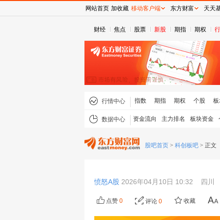
网站首页
加收藏
移动客户端
东方财富
天天
财经
焦点
股票
新股
期指
期权
指数
期指
期权
个股
板
行情中心
资金流向
主力排名
板块资金
数据中心
股吧首页
>
科创板吧
>
正文
愤怒A股
2026年04月10日 10:32
四川
点赞
0
收藏
评论
0