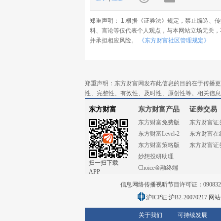
郑重声明： 1.根据《证券法》规定，禁止编造、
料、言论等仅代表个人观点，与本网站立场无关，
并承担相应风险。
《东方财富社区管理规定》
郑重声明：东方财富网发布此信息的目的在于传播更
性、完整性、有效性、及时性、原创性等。相关信息
东方财富
东方财富产品
证券交易
东方财富免费版
东方财富证
东方财富Level-2
东方财富在
东方财富策略版
东方财富证
妙想投研助理
扫一扫下载
Choice金融终端
APP
信息网络传播视听节目许可证：0908328号
沪ICP证:沪B2-20070217
网站备
关于我们
可持续发展