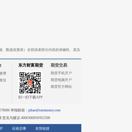
频、数据及图表）全部或者部分内容的准确性、真实
金
东方财富期货
期货交易
期货手机开户
微博
期货电脑开户
微信
期货官方网站
扫一扫下载APP
78686 举报邮箱：
jubao@eastmoney.com
网
意见与建议:4000300059/952500
护
征稿启事
友情链接