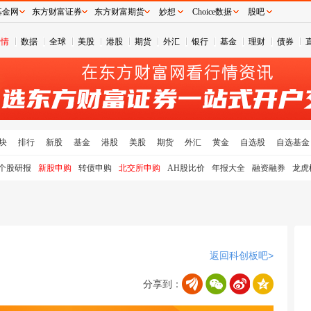
基金网
东方财富证券
东方财富期货
妙想
Choice数据
股吧
行情
数据
全球
美股
港股
期货
外汇
银行
基金
理财
债券
块
排行
新股
基金
港股
美股
期货
外汇
黄金
自选股
自选基金
个股研报
新股申购
转债申购
北交所申购
AH股比价
年报大全
融资融券
龙虎
返回科创板吧>
分享到：