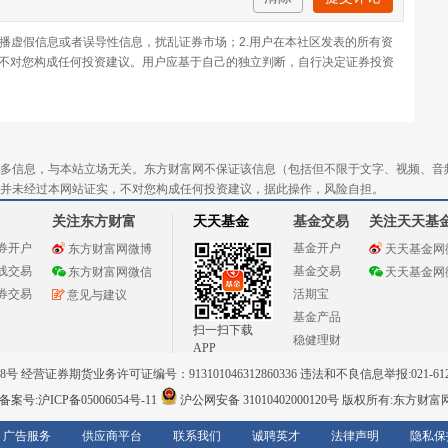
传播虚假信息或者误导性信息，扰乱证券市场；2.用户在本社区发表的所有资
不对您构成任何投资建议。用户应基于自己的独立判断，自行决定证券投资
多信息，与本站立场无关。东方财富网不保证该信息（包括但不限于文字、视频、音
并未经过本网站证实，不对您构成任何投资建议，据此操作，风险自担。
关注东方财富
天天基金
基金交易
关注天天基
券开户
基金开户
东方财富网微博
天天基金网
线交易
基金交易
东方财富网微信
天天基金网
券交易
活期宝
意见与建议
基金产品
扫一扫下载
稳健理财
APP
 经营证券期货业务许可证编号：913101046312860336 违法和不良信息举报:021-612
案号:沪ICP备05006054号-11
沪公网安备 31010402000120号
版权所有:东方财富
广告服务
供应商平台
联系我们
诚聘英才
法律声明
隐私保