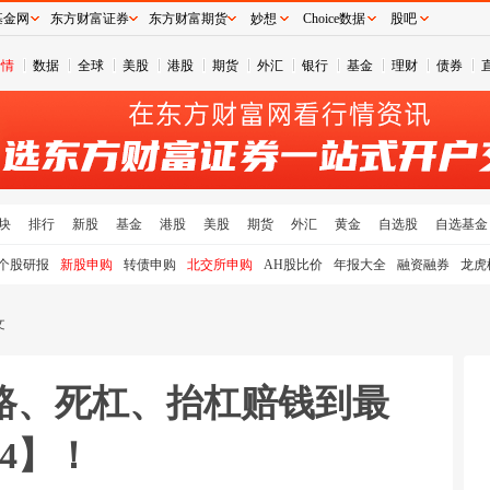
基金网
东方财富证券
东方财富期货
妙想
Choice数据
股吧
行情
数据
全球
美股
港股
期货
外汇
银行
基金
理财
债券
块
排行
新股
基金
港股
美股
期货
外汇
黄金
自选股
自选基金
个股研报
新股申购
转债申购
北交所申购
AH股比价
年报大全
融资融券
龙虎
文
黑路、死杠、抬杠赔钱到最
4】！