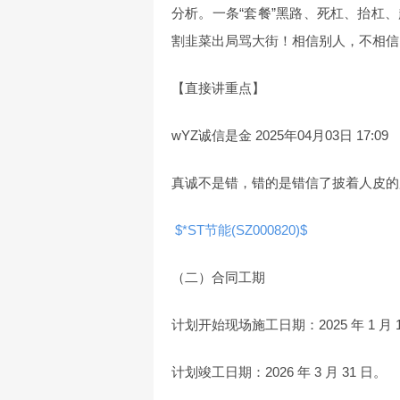
分析。一条“套餐”黑路、死杠、抬杠
割韭菜出局骂大街！相信别人，不相信
【直接讲重点】
wYZ诚信是金 2025年04月03日 17:0
真诚不是错，错的是错信了披着人皮的
$*ST节能(SZ000820)$
（二）合同工期
计划开始现场施工日期：2025 年 1 月 
计划竣工日期：2026 年 3 月 31 日。