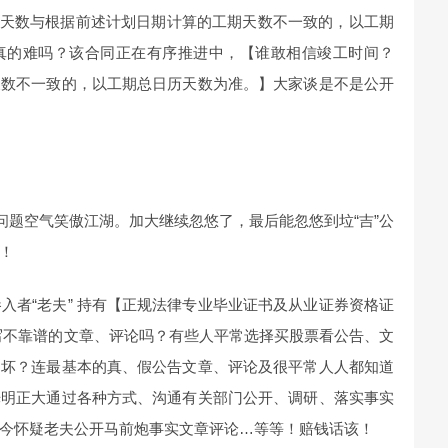
日历天数与根据前述计划日期计算的工期天数不一致的，以工期
真的难吗？该合同正在有序推进中，【谁敢相信竣工时间？
天数不一致的，以工期总日历天数为准。】大家谈是不是公开
问题空气笑傲江湖。加大继续忽悠了，最后能忽悠到垃“吉”公
！
入者“老夫” 持有【正规法律专业毕业证书及从业证券资格证
写不靠谱的文章、评论吗？有些人平常选择买股票看公告、文
、坏？连最基本的真、假公告文章、评论及很平常人人都知道
光明正大通过各种方式、沟通有关部门公开、调研、落实事实
今怀疑老夫公开马前炮事实文章评论…等等！赔钱话该！