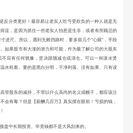
面逆反分类更好！最容易让老实人吃亏受欺负的一种人就是无
上得逞，是因为抓住一些老实人怕惹是生非，或者有所顾忌的
寸进尺。所以，遇到无赖挡路时，要多留几个“心眼”，手段
事。如果股市有大涨的潜力和可能，作为最了解公司的大股东
民不应有任何犹豫，坚决跟随减仓或清仓。可以一杯滚水烫
杯温水耗着。要的是黑白分明，干净利落。没有如果、只有读
】高管股东的减持，不管以什么高尚的名义或幌子，都应该注
会不会有毒？但是【薪酬几百万】真实摆在眼前！亏损的钱，
！
接盘中长期投资。毕竟钱都不是大风刮来的。