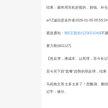
结果：最终用耳机炒股的，赔钱、补仓
wYZ诚信是金作者2026-01-05 09:59:2
紧急通知：
$恒宝股份(SZ002104)$
不建
赛力斯(601127)
【抢反弹，滩成本、认死理，至今长记
至今买下跌“套餐”趋势的弱反弹，结
马前炮文章太多太多了！想翻身、翻
记牢：缘分。