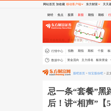
网站首页
加收藏
移动客户端
东方财富
天天
财经
焦点
股票
新股
期指
期权
指数
期指
期权
个股
板
行情中心
资金流向
主力排名
板块资金
数据中心
股吧首页
>
恒宝股份吧
>
正
忌一条“套餐”
后！讲“相声”【5