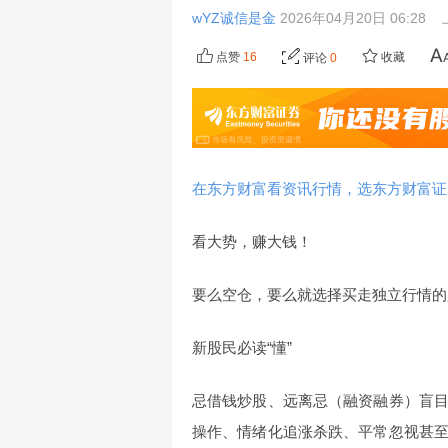
wYZ诚信是金
2026年04月20日 06:28
点赞
16
收藏
评论
0
在东方财富看资讯行情，选东方财富证
看大势，赚大钱！
要么空仓，要么就选择买走独立行情的
新股民必读“懂”
忌借钱炒股、远离忌（融资融券）盲
操作、情绪化追涨杀跌、平常忽视甚