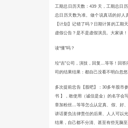
工期总日历天数：439 天，工期总
总日历天数为准。做个说真话的好人
【计划】记错了吗？日期计算的工期
虚假公告？是不是虚假演员。大家谈！
读“懂”吗？
垃“吉”公司，演技，回复…等等！回答
司的结果结果：都自己没看不明白忽悠
多次提前忠告【股吧】：30多年股市参
书 】，敢使用（诚信是金）的名字会
章加粉丝…等等怎么认定真、假、好
讲话要负法律责任的后果、人人可以
结果，自己都不分清、甚至有些无脑至