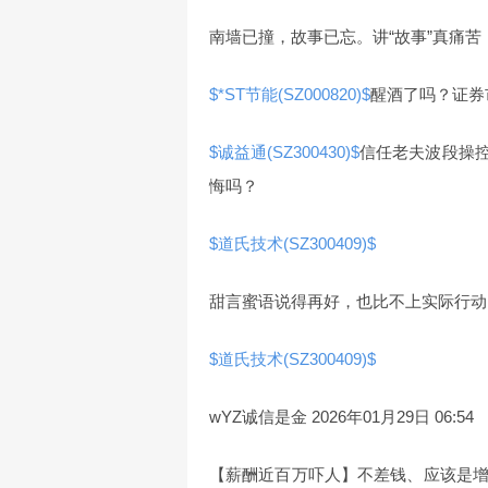
南墙已撞，故事已忘。讲“故事”真痛苦
$*ST节能(SZ000820)$
醒酒了吗？证券
$诚益通(SZ300430)$
信任老夫波段操
悔吗？
$道氏技术(SZ300409)$
甜言蜜语说得再好，也比不上实际行动
$道氏技术(SZ300409)$
wYZ诚信是金 2026年01月29日 06:5
【薪酬近百万吓人】不差钱、应该是