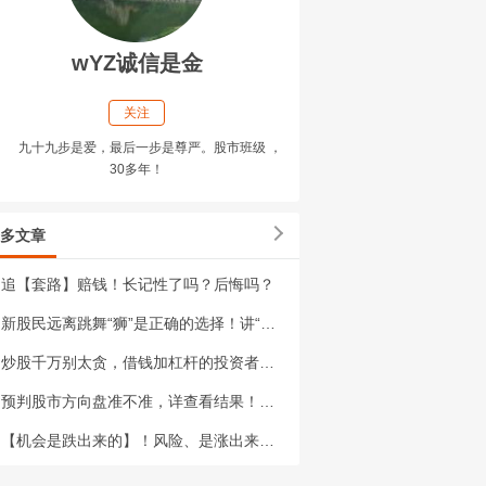
wYZ诚信是金
关注
九十九步是爱，最后一步是尊严。股市班级 ，
30多年！
多文章
追【套路】赔钱！长记性了吗？后悔吗？
新股民远离跳舞“狮”是正确的选择！讲“相声”【69】
炒股千万别太贪，借钱加杠杆的投资者最容易惨败！否则一夜回到解放前！
预判股市方向盘准不准，详查看结果！说的在好，永远不如做的好。
【机会是跌出来的】！风险、是涨出来的！讲“相声”【68】