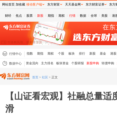
网站首页
加收藏
移动客户端
东方财富
天天基金网
东方财富证券
东方
财经
焦点
股票
新股
期指
期权
行情
数据
全球
美股
港
指数
期指
期权
个股
板块
排行
新股
基金
港股
行情中心
资金流向
主力排名
板块资金
个股研报
新股申购
转债申购
数据中心
首页
>
社区
>
正文
【山证看宏观】社融总量适
滑