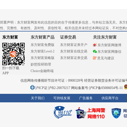
郑重声明：东方财富网发布此信息的目的在于传播更多信息，与本站立场无关。东方
性、完整性、有效性、及时性、原创性等。相关信息并未经过本网站证实，不对您构
东方财富
东方财富产品
证券交易
关注东方财富
东方财富免费版
东方财富证券开户
东方财富网微博
东方财富Level-2
东方财富在线交易
东方财富网微信
东方财富策略版
东方财富证券交易
意见与建议
妙想投研助理
扫一扫下载
Choice金融终端
APP
信息网络传播视听节目许可证：0908328号 经营证券期货业务许可证编号：91310
沪ICP证:沪B2-20070217
网站备案号:沪ICP备05006054号-11
关于我们
可持续发展
广告服务
供应商平台