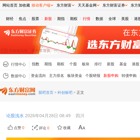
网站首页
加收藏
移动客户端
东方财富
天天基金网
东方财富证券
东方
财经
焦点
股票
新股
期指
期权
行情
数据
全球
美股
港
指数
期指
期权
个股
板块
排行
新股
基金
港股
行情中心
资金流向
主力排名
板块资金
个股研报
新股申购
转债申购
数据中心
股吧首页
>
科创板吧
>
正文
论股浅水
2026年04月28日 08:49
四川
点赞
0
收藏
评论
0