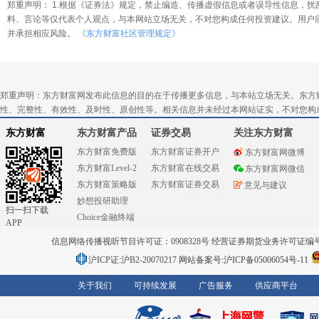
郑重声明： 1.根据《证券法》规定，禁止编造、传播虚假信息或者误导性信息，扰
料、言论等仅代表个人观点，与本网站立场无关，不对您构成任何投资建议。用户
并承担相应风险。
《东方财富社区管理规定》
郑重声明：东方财富网发布此信息的目的在于传播更多信息，与本站立场无关。东方
性、完整性、有效性、及时性、原创性等。相关信息并未经过本网站证实，不对您构
东方财富
东方财富产品
证券交易
关注东方财富
东方财富免费版
东方财富证券开户
东方财富网微博
东方财富Level-2
东方财富在线交易
东方财富网微信
东方财富策略版
东方财富证券交易
意见与建议
妙想投研助理
扫一扫下载
Choice金融终端
APP
信息网络传播视听节目许可证：0908328号 经营证券期货业务许可证编号：91310
沪ICP证:沪B2-20070217
网站备案号:沪ICP备05006054号-11
关于我们
可持续发展
广告服务
供应商平台