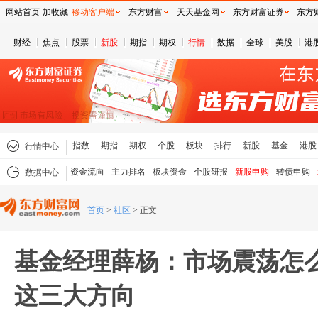
网站首页
加收藏
移动客户端
东方财富
天天基金网
东方财富证券
东方
财经
焦点
股票
新股
期指
期权
行情
数据
全球
美股
港
指数
期指
期权
个股
板块
排行
新股
基金
港股
行情中心
资金流向
主力排名
板块资金
个股研报
新股申购
转债申购
数据中心
首页
>
社区
>
正文
基金经理薛杨：市场震荡怎
这三大方向