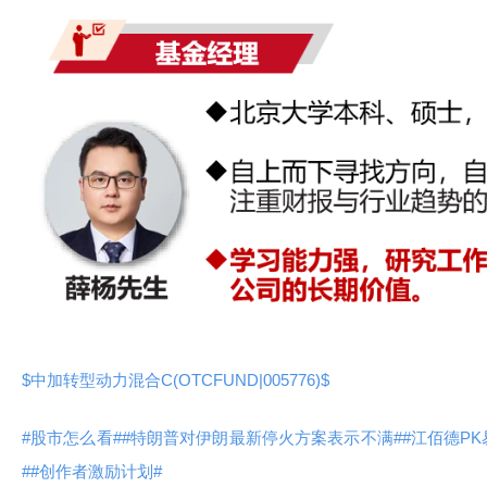
$中加转型动力混合C(OTCFUND|005776)$
#股市怎么看#
#特朗普对伊朗最新停火方案表示不满#
#江佰德P
#
#创作者激励计划#