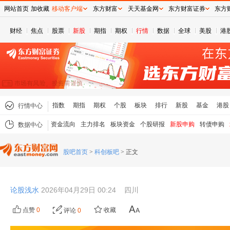
网站首页
加收藏
移动客户端
东方财富
天天基金网
东方财富证券
东方
财经
焦点
股票
新股
期指
期权
行情
数据
全球
美股
港
指数
期指
期权
个股
板块
排行
新股
基金
港股
行情中心
资金流向
主力排名
板块资金
个股研报
新股申购
转债申购
数据中心
股吧首页
>
科创板吧
>
正文
论股浅水
2026年04月29日 00:24
四川
点赞
0
收藏
评论
0