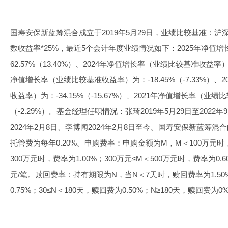
国寿安保新蓝筹混合成立于2019年5月29日，业绩比较基准：沪深
数收益率*25%，最近5个会计年度业绩情况如下：2025年净值
62.57%（13.40%）、2024年净值增长率（业绩比较基准收益率）为：
净值增长率（业绩比较基准收益率）为：-18.45%（-7.33%）、
收益率）为：-34.15%（-15.67%）、2021年净值增长率（业绩
（-2.29%）。基金经理任职情况：张琦2019年5月29日至2022年9
2024年2月8日、李博闻2024年2月8日至今。国寿安保新蓝筹混
托管费为每年0.20%。申购费率：申购金额为M，M＜100万元时，费
300万元时，费率为1.00%；300万元≤M＜500万元时，费率为0.6
元/笔。赎回费率：持有期限为N，当N＜7天时，赎回费率为1.50
0.75%；30≤N＜180天，赎回费为0.50%；N≥180天，赎回费为0