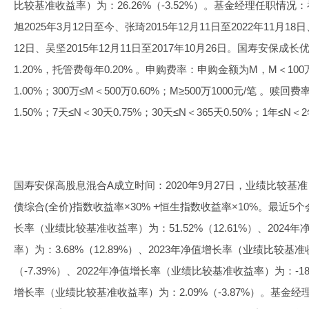
比较基准收益率）为：26.26%（-3.52%）。基金经理任职情况：
旭2025年3月12日至今、张琦2015年12月11日至2022年11月18日
12日、吴坚2015年12月11日至2017年10月26日。国寿安保
1.20%，托管费每年0.20% 。申购费率：申购金额为M，M＜100万1
1.00%；300万≤M＜500万0.60%；M≥500万1000元/笔 。
1.50%；7天≤N＜30天0.75%；30天≤N＜365天0.50%；1年≤N＜2
国寿安保高股息混合A成立时间：2020年9月27日，业绩比较基准：
债综合(全价)指数收益率×30% +恒生指数收益率×10%。最近5
长率（业绩比较基准收益率）为：51.52%（12.61%）、202
率）为：3.68%（12.89%）、2023年净值增长率（业绩比较基准收
（-7.39%）、2022年净值增长率（业绩比较基准收益率）为：-18.9
增长率（业绩比较基准收益率）为：2.09%（-3.87%）。基金经理