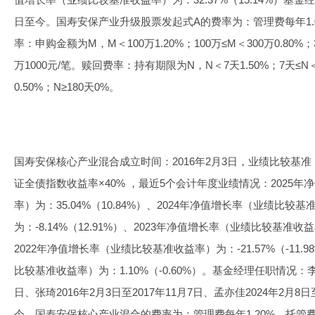
日至今。国寿安保产业升级股票发起式A的费率为：管理费每年1.0
率：申购金额为M，M＜100万1.20%；100万≤M＜300万0.80%；30
万1000元/笔。赎回费率：持有期限为N，N＜7天1.50%；7天≤N＜3
0.50%；N≥180天0%。
国寿安保核心产业混合成立时间：2016年2月3日，业绩比较基准：沪
证全债指数收益率×40% ，最近5个会计年度业绩情况：2025
率）为：35.04%（10.84%）、2024年净值增长率（业绩比较
为：-8.14%（12.91%）、2023年净值增长率（业绩比较基准收益率
2022年净值增长率（业绩比较基准收益率）为：-21.57%（-11.
比较基准收益率）为：1.10%（-0.60%）。基金经理任职情况：李丹2
日、张琦2016年2月3日至2017年11月7日、孟亦佳2024年2月8
今。国寿安保核心产业混合的费率为：管理费每年1.20%，托管费每