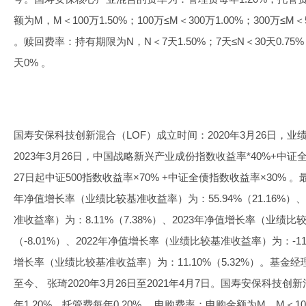
额为M，M＜100万1.50%；100万≤M＜300万1.00%；300万≤M＜5
。赎回费率：持有期限为N，N＜7天1.50%；7天≤N＜30天0.75%；3
天0% 。
国寿安保科技创新混合（LOF）成立时间：2020年3月26日，业绩
2023年3月26日，中国战略新兴产业成份指数收益率*40%+中证全
27日起中证500指数收益率×70% +中证全债指数收益率×30% 
年净值增长率（业绩比较基准收益率）为：55.94%（21.16%）
准收益率）为：8.11%（7.38%）、2023年净值增长率（业绩比较
（-8.01%）、2022年净值增长率（业绩比较基准收益率）为：-11.8
增长率（业绩比较基准收益率）为：11.10%（5.32%）。基金经理
至今、 张琦2020年3月26日至2021年4月7日。国寿安保科技
年1.20%，托管费每年0.20% 。申购费率：申购金额为M，M＜100万