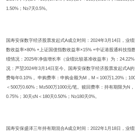
1.50%；N≥7天0.5%。
国寿安保数字经济股票发起式A成立时间：2024年3月14日，
数收益率×80% +上证国债指数收益率×15% +中证港股通科技
绩情况：2025年净值增长率（业绩比较基准收益率）为：24.22%
况：严堃2024年3月14日至今。国寿安保数字经济股票发起式A的
费每年0.10% 。申购费率：申购金额为M，M＜100万1.20%；100万
＜500万0.60%；M≥500万1000元/笔。赎回费率：持有期限为N，
0.75%；30天≤N＜180天0.50%；N≥180天0%。
国寿安保盛泽三年持有期混合A成立时间：2022年1月18日，业