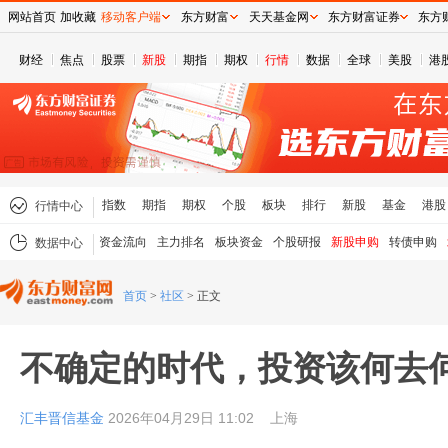
网站首页
加收藏
移动客户端
东方财富
天天基金网
东方财富证券
东方
财经
焦点
股票
新股
期指
期权
行情
数据
全球
美股
港
指数
期指
期权
个股
板块
排行
新股
基金
港股
行情中心
资金流向
主力排名
板块资金
个股研报
新股申购
转债申购
数据中心
首页
>
社区
>
正文
不确定的时代，投资该何去
汇丰晋信基金
2026年04月29日 11:02
上海