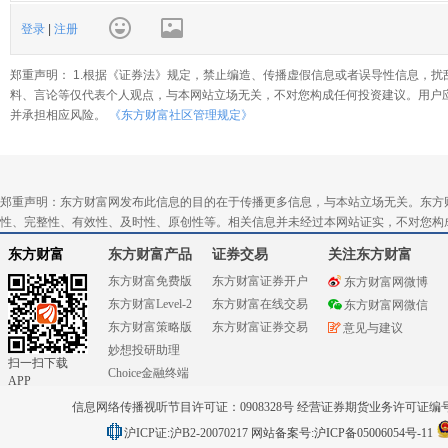
登录
|
注册
郑重声明： 1.根据《证券法》规定，禁止编造、传播虚假信息或者误导性信息，扰
料、言论等仅代表个人观点，与本网站立场无关，不对您构成任何投资建议。用户
并承担相应风险。
《东方财富社区管理规定》
郑重声明：东方财富网发布此信息的目的在于传播更多信息，与本站立场无关。东方
性、完整性、有效性、及时性、原创性等。相关信息并未经过本网站证实，不对您构
东方财富
东方财富产品
证券交易
关注东方财富
东方财富免费版
东方财富证券开户
东方财富网微博
东方财富Level-2
东方财富在线交易
东方财富网微信
东方财富策略版
东方财富证券交易
意见与建议
妙想投研助理
扫一扫下载
Choice金融终端
APP
信息网络传播视听节目许可证：0908328号 经营证券期货业务许可证编号：91310
沪ICP证:沪B2-20070217
网站备案号:沪ICP备05006054号-11