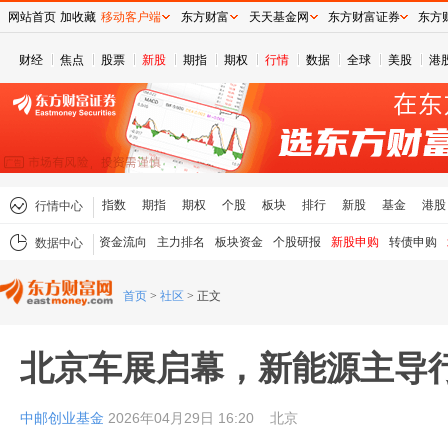
网站首页
加收藏
移动客户端
东方财富
天天基金网
东方财富证券
东方
财经
焦点
股票
新股
期指
期权
行情
数据
全球
美股
港
指数
期指
期权
个股
板块
排行
新股
基金
港股
行情中心
资金流向
主力排名
板块资金
个股研报
新股申购
转债申购
数据中心
首页
>
社区
>
正文
北京车展启幕，新能源主导
中邮创业基金
2026年04月29日 16:20
北京