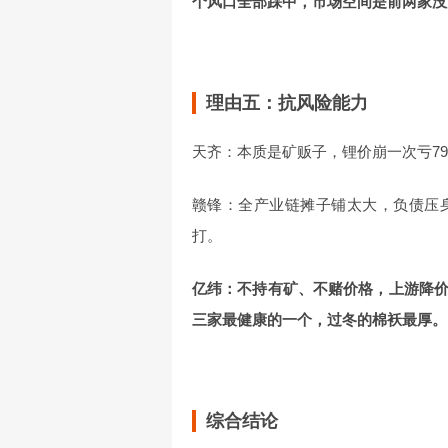
个风口全部踩中，市场空间是前两家没
理由五：抗风险能力
天齐：本质是矿贩子，锂价崩一次亏7
赣锋：全产业链摊子铺太大，负债压
打。
亿纬：不持有矿、不赌价格，上游降
三家最健康的一个，过冬的棉袄最厚。
综合结论