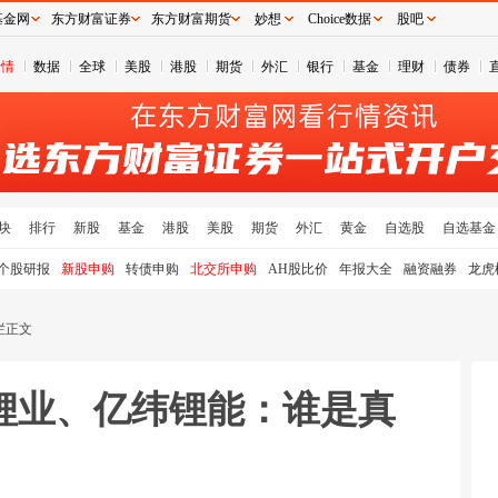
基金网
东方财富证券
东方财富期货
妙想
Choice数据
股吧
行情
数据
全球
美股
港股
期货
外汇
银行
基金
理财
债券
块
排行
新股
基金
港股
美股
期货
外汇
黄金
自选股
自选基金
个股研报
新股申购
转债申购
北交所申购
AH股比价
年报大全
融资融券
龙虎
栏正文
锂业、亿纬锂能：谁是真