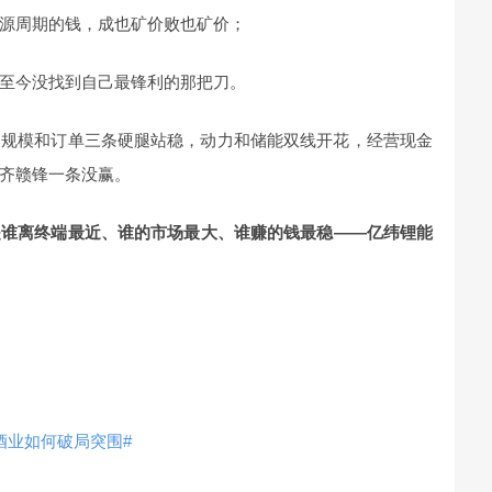
源周期的钱，成也矿价败也矿价；
至今没找到自己最锋利的那把刀。
、规模和订单三条硬腿站稳，动力和储能双线开花，经营现金
齐赣锋一条没赢。
是谁离终端最近、谁的市场最大、谁赚的钱最稳——亿纬锂能
酒业如何破局突围#