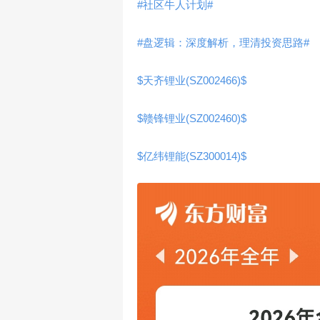
#社区牛人计划#
#盘逻辑：深度解析，理清投资思路#
$天齐锂业(SZ002466)$
$赣锋锂业(SZ002460)$
$亿纬锂能(SZ300014)$