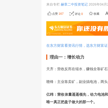
来自专栏
赫章二中投资笔记
2026年04月2
点赞
167
收藏
评论
0
在东方财富看资讯行情，选东方财富证
理由一：增长动力
天齐：营收反而在缩水，赚钱全靠矿石
赣锋：主业靠卖矿，副业搞电池，两头
亿纬：营收体量遥遥领先，动力电池
唯一真正把盘子做大的那一个。