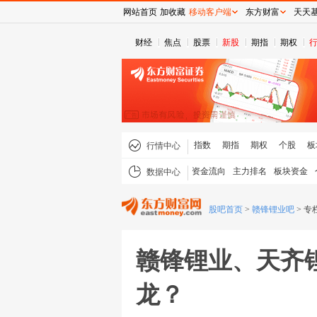
网站首页
加收藏
移动客户端
东方财富
天天
财经
焦点
股票
新股
期指
期权
指数
期指
期权
个股
板
行情中心
资金流向
主力排名
板块资金
数据中心
股吧首页
>
赣锋锂业吧
>
专
赣锋锂业、天齐
龙？