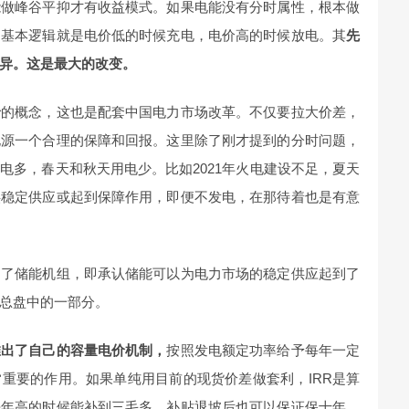
能做峰谷平抑才有收益模式。如果电能没有分时属性，根本做
的基本逻辑就是电价低的时候充电，电价高的时候放电。其
先
异。这是最大的改变。
价
的概念，这也是配套中国电力市场改革。不仅要拉大价差，
电源一个合理的保障和回报。这里除了刚才提到的分时问题，
电多，春天和秋天用电少。比如2021年火电建设不足，夏天
供稳定供应或起到保障作用，即便不发电，在那待着也是有意
到了储能机组，即承认储能可以为电力市场的稳定供应起到了
总盘中的一部分。
推出了自己的容量电价机制，
按照发电额定功率给予每年一定
重要的作用。如果单纯用目前的现货价差做套利，IRR是算
去年高的时候能补到三毛多，补贴退坡后也可以保证保十年，