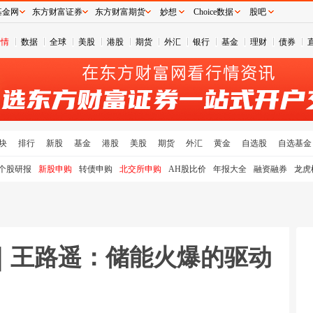
基金网
东方财富证券
东方财富期货
妙想
Choice数据
股吧
行情
数据
全球
美股
港股
期货
外汇
银行
基金
理财
债券
块
排行
新股
基金
港股
美股
期货
外汇
黄金
自选股
自选基金
个股研报
新股申购
转债申购
北交所申购
AH股比价
年报大全
融资融券
龙虎
｜王路遥：储能火爆的驱动