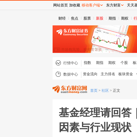
网站首页
加收藏
移动客户端
东方财富
天天
财经
焦点
股票
新股
期指
期权
指数
期指
期权
个股
板
行情中心
资金流向
主力排名
板块资金
数据中心
首页
>
社区
>
正文
基金经理请回答
因素与行业现状