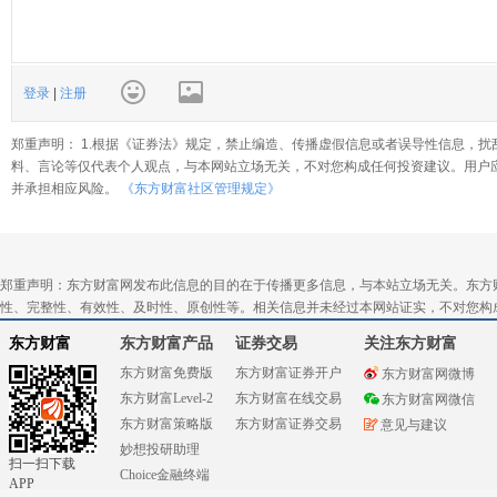
登录
|
注册
郑重声明： 1.根据《证券法》规定，禁止编造、传播虚假信息或者误导性信息，扰
料、言论等仅代表个人观点，与本网站立场无关，不对您构成任何投资建议。用户
并承担相应风险。
《东方财富社区管理规定》
郑重声明：东方财富网发布此信息的目的在于传播更多信息，与本站立场无关。东方
性、完整性、有效性、及时性、原创性等。相关信息并未经过本网站证实，不对您构
东方财富
东方财富产品
证券交易
关注东方财富
东方财富免费版
东方财富证券开户
东方财富网微博
东方财富Level-2
东方财富在线交易
东方财富网微信
东方财富策略版
东方财富证券交易
意见与建议
妙想投研助理
扫一扫下载
Choice金融终端
APP