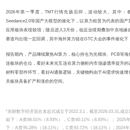
2026年第一季度，TMT行情先扬后抑，波动较大。其中
Seedance2.0等国产大模型的催化下，以算力租赁为代表的国
应用板块表现较强；随后进入3月份，临近业绩期叠加中东地缘
赛道均出现一定回调，其中海外算力链在GTC大会的事件催化下
报告期内，产品继续聚焦AI算力，核心持仓为光模块、PCB等
连板块的仓位，看好未来光互连在算力侧柜内市场渗透率提升的
材料零部件环节，看好AI通胀逻辑，关键物料由于AI需求快速
关板块具备扩产和涨价的空间。
*东财数字经济混合发起式成立于2022.3.1，截至2026.03.3
如下：A类86.01%（8.93%），C类80.11%（8.93%）； 
下：A类95.28%（18.11%），C类93.72%（18.11% ）;