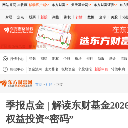
网站首页
加收藏
移动客户端
东方财富
天天基金网
东方财富证券
东方
财经
焦点
股票
新股
期指
期权
行情
数据
全球
美股
港
指数
期指
期权
个股
板块
排行
新股
基金
港股
行情中心
资金流向
主力排名
板块资金
个股研报
新股申购
转债申购
数据中心
首页
>
社区
>
正文
季报点金 | 解读东财基金20
权益投资“密码”