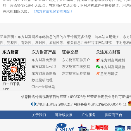
料、言论等仅代表个人观点，与本网站立场无关，不对您构成任何投资建议。用户
并承担相应风险。
《东方财富社区管理规定》
郑重声明：东方财富网发布此信息的目的在于传播更多信息，与本站立场无关。东方
性、完整性、有效性、及时性、原创性等。相关信息并未经过本网站证实，不对您构
东方财富
东方财富产品
证券交易
关注东方财富
东方财富免费版
东方财富证券开户
东方财富网微博
东方财富Level-2
东方财富在线交易
东方财富网微信
东方财富策略版
东方财富证券交易
意见与建议
妙想投研助理
扫一扫下载
Choice金融终端
APP
信息网络传播视听节目许可证：0908328号 经营证券期货业务许可证编号：91310
沪ICP证:沪B2-20070217
网站备案号:沪ICP备05006054号-11
关于我们
可持续发展
广告服务
供应商平台