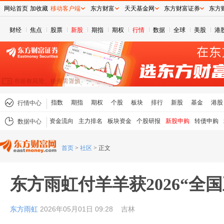
网站首页
加收藏
移动客户端
东方财富
天天基金网
东方财富证券
东方
财经
焦点
股票
新股
期指
期权
行情
数据
全球
美股
港
指数
期指
期权
个股
板块
排行
新股
基金
港股
行情中心
资金流向
主力排名
板块资金
个股研报
新股申购
转债申购
数据中心
首页
>
社区
>
正文
东方雨虹付羊羊获2026“全
东方雨虹
2026年05月01日 09:28
吉林