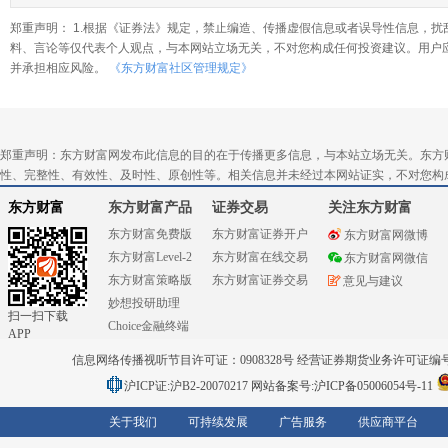
郑重声明： 1.根据《证券法》规定，禁止编造、传播虚假信息或者误导性信息，扰
料、言论等仅代表个人观点，与本网站立场无关，不对您构成任何投资建议。用户
并承担相应风险。
《东方财富社区管理规定》
郑重声明：东方财富网发布此信息的目的在于传播更多信息，与本站立场无关。东方
性、完整性、有效性、及时性、原创性等。相关信息并未经过本网站证实，不对您构
东方财富
东方财富产品
证券交易
关注东方财富
东方财富免费版
东方财富证券开户
东方财富网微博
东方财富Level-2
东方财富在线交易
东方财富网微信
东方财富策略版
东方财富证券交易
意见与建议
妙想投研助理
扫一扫下载
Choice金融终端
APP
信息网络传播视听节目许可证：0908328号 经营证券期货业务许可证编号：91310
沪ICP证:沪B2-20070217
网站备案号:沪ICP备05006054号-11
关于我们
可持续发展
广告服务
供应商平台