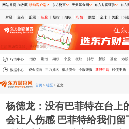
网站首页
加收藏
移动客户端
东方财富
天天基金网
东方财富证券
东方
财经
焦点
股票
新股
期指
期权
行情
数据
全球
美股
港
指数
期指
期权
个股
板块
排行
新股
基金
港股
行情中心
资金流向
主力排名
板块资金
个股研报
新股申购
转债申购
数据中心
首页
>
社区
>
正文
杨德龙：没有巴菲特在台上
会让人伤感 巴菲特给我们留